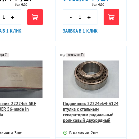
без НДС
без НДС
+
-
+
А В 1 КЛИК
ЗАЯВКА В 1 КЛИК
094
Код:
00006088
пник 22224ek SKF
Подшипник 22224ek+h3124
ER 56-made in
втулка с стальным
ia
сепаратором радиальный
роликовый двухрядный
конусный
аличии
3
шт
В наличии
2
шт