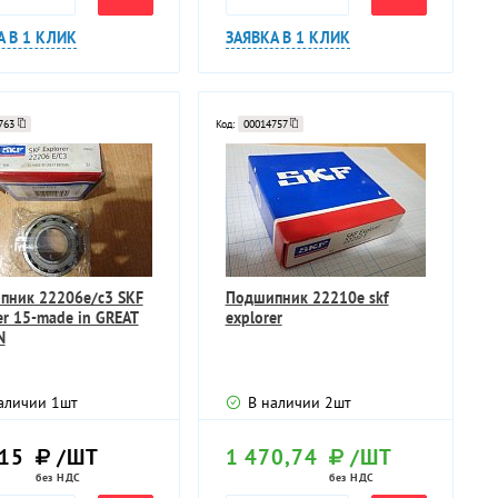
А В 1 КЛИК
ЗАЯВКА В 1 КЛИК
763
Код:
00014757
пник 22206e/c3 SKF
Подшипник 22210e skf
er 15-made in GREAT
explorer
N
аличии
1
шт
В наличии
2
шт
,15
/ШТ
1 470,74
/ШТ
без НДС
без НДС