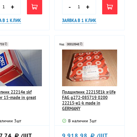
+
-
+
А В 1 КЛИК
ЗАЯВКА В 1 КЛИК
759
Код:
00010948
пник 22214e skf
Подшипник 22215E1k x-life
er 15-made in great
FAG g272-085719 0200
22215-e1-k made in
GERMANY
аличии
3
шт
В наличии
3
шт
7,74
/ШТ
9 918,98
/ШТ