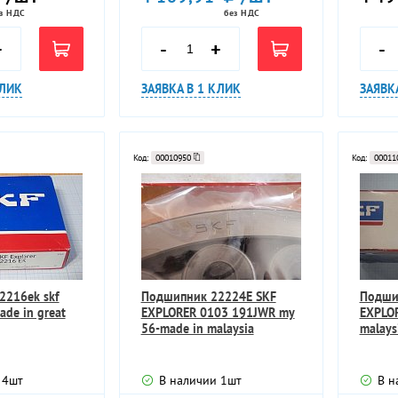
з НДС
без НДС
+
-
+
-
КЛИК
ЗАЯВКА В 1 КЛИК
ЗАЯВК
Код:
00010950
Код:
00011
2216ek skf
Подшипник 22224E SKF
Подши
ade in great
EXPLORER 0103 191JWR my
EXPLOR
56-made in malaysia
malays
4
шт
В наличии
1
шт
В н