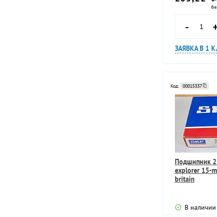
Разное
бе
Ограждения и знаки
безопасности (15)
Полный каталог
-
ЗАЯВКА В 1 
Код:
00015337
Подшипник 2
explorer 15-m
britain
В наличии