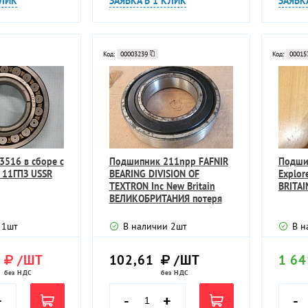
КЛИК
ЗАЯВКА В 1 КЛИК
ЗАЯВК
Код:
00003239
Код:
00015
516 в сборе с
Подшипник 211npp FAFNIR
Подши
 11ГПЗ USSR
BEARING DIVISION OF
Explor
TEXTRON Inc New Britain
BRITAI
ВЕЛИКОБРИТАНИЯ потеря
товарного
1
шт
В наличии
2
шт
В н
/ШТ
102,61
/ШТ
1 64
без НДС
без НДС
+
-
+
-