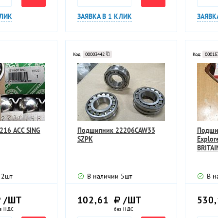
КЛИК
ЗАЯВКА В 1 КЛИК
ЗАЯВК
Код:
00003442
Код:
00015
216 ACC SING
Подшипник 22206CAW33
Подши
SZPK
Explor
BRITAI
2
шт
В наличии
5
шт
В н
/ШТ
102,61
/ШТ
530
з НДС
без НДС