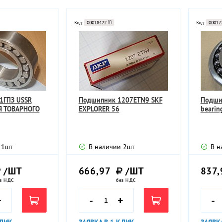
Код:
00018422
Код:
00017
1ГПЗ USSR
Подшипник 1207ETN9 SKF
Подши
Я ТОВАРНОГО
EXPLORER 56
bearin
1
шт
В наличии
2
шт
В н
/ШТ
666,97
/ШТ
837,
з НДС
без НДС
+
-
+
-