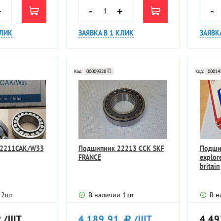
+
-
+
-
КЛИК
ЗАЯВКА В 1 КЛИК
ЗАЯВК
Код:
00009328
Код:
00014
22211CAK/W33
Подшипник 22213 ССК SKF
Подши
FRANCE
explor
britain
2
шт
В наличии
1
шт
В н
/ШТ
4 189,91
/ШТ
4 49