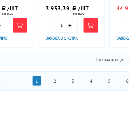
/ШТ
3 933,39
/ШТ
44 9
без НДС
без НДС
+
-
+
-
КЛИК
ЗАЯВКА В 1 КЛИК
ЗАЯВК
Показать еще
1
2
3
4
5
6