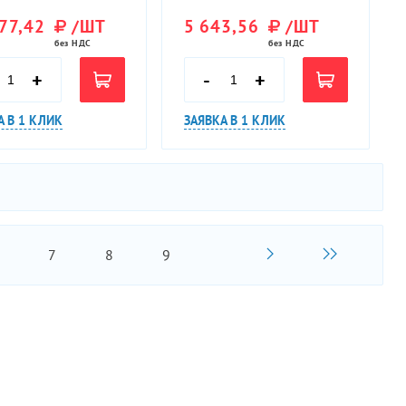
77,42
/ШТ
5 643,56
/ШТ
без НДС
без НДС
+
-
+
А В 1 КЛИК
ЗАЯВКА В 1 КЛИК
7
8
9