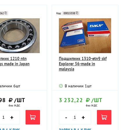
262
Код:
00015338
пник 1210 ntn
Подшипник 1310-etn9 skf
gs made in Japan
Explorer 56-made in
malaysia
аличии
6
шт
В наличии
1
шт
98
/ШТ
3 232,22
/ШТ
без НДС
без НДС
+
-
+