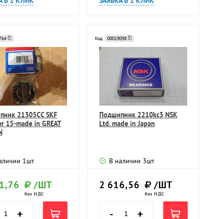
А В 1 КЛИК
ЗАЯВКА В 1 КЛИК
764
Код:
00019098
пник 21305CC SKF
Подшипник 2210kc3 NSK
er 15-made in GREAT
Ltd. made in Japan
N
аличии
1
шт
В наличии
3
шт
1,76
/ШТ
2 616,56
/ШТ
без НДС
без НДС
+
-
+