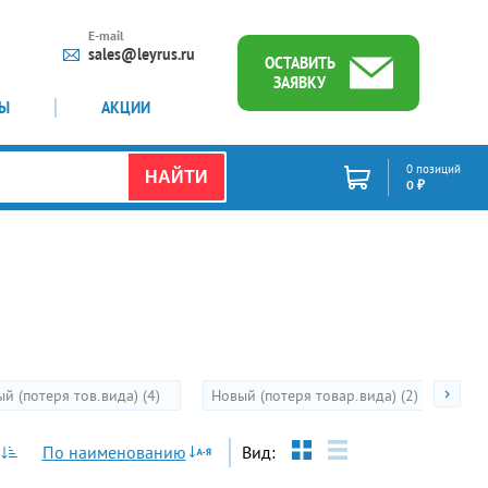
E-mail
sales@leyrus.ru
ОСТАВИТЬ
ЗАЯВКУ
ТЫ
АКЦИИ
0 позиций
НАЙТИ
0 ₽
й (потеря тов.вида) (4)
Новый (потеря товар.вида) (2)
Но
По наименованию
Вид: