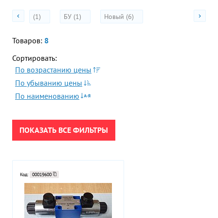
Акции
Гор
(1)
БУ (1)
Новый (6)
Во
Товаров:
8
Время р
Пн-Пт:
Сортировать:
ПРИМЕНИТЬ
По возрастанию цены
Телефон
По убыванию цены
+7 (473
СБРОСИТЬ
По наименованию
E-mail
sales
ПОКАЗАТЬ ВСЕ ФИЛЬТРЫ
Код:
00019600