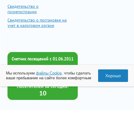
Свидетельство о
госрегистрации
Свидетельство о постановке на
учет в налоговом органе
Счетчик посещений c 01.06.2011
Всего посетителей:
Мы используем
файлы Cookie
, чтобы сделать
2017402
Хорошо
ваше пребывание на сайте более комфортным
Посетителей за сегодня:
10
Товар успешно добавлен в
корзину
© 2026 Все права принадлежат ООО «Бизнес-Центр Лейрус»
Перейти в корзину
Политика конфиденциальности