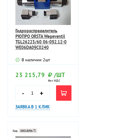
Гидрораспределитель
РЮПРО ORSTA Wegeventil
TGL26223/60 06-092.12-0
WE06DA09C0240
В наличии
2
шт
23 215,79
/ШТ
без НДС
-
+
ЗАЯВКА В 1 КЛИК
Код:
00018096