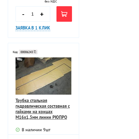
без НДС
-
+
ЗАЯВКА В 1 КЛИК
Код:
00006243
Трубка стальная
гидравлическая составная с
гайками на концах
М16х1,5мм линии РЮПРО
В наличии
9
шт