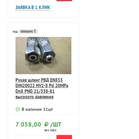
ЗАЯВКА В 1 КЛИК
Код:
00006045
Рукав шланг РВД EN853
DIN20022 HV2-8 Pd 20MPa
Dn8 PND 21/338-81
высокого давления
гидроцилиндра
В наличии
11
шт
7 058,00
/ШТ
без НДС