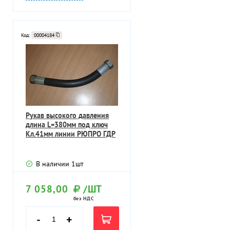
Код:
00004184
Рукав высокого давления
длина L=380мм под ключ
Кл.41мм линии РЮПРО ГДР
В наличии
1
шт
7 058,00
/ШТ
без НДС
-
+