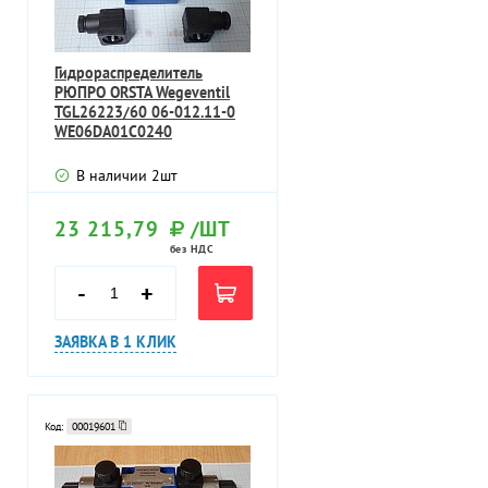
Гидрораспределитель
РЮПРО ORSTA Wegeventil
TGL26223/60 06-012.11-0
WE06DA01C0240
В наличии
2
шт
23 215,79
/ШТ
без НДС
-
+
ЗАЯВКА В 1 КЛИК
Код:
00019601