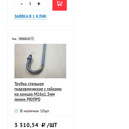
-
+
ЗАЯВКА В 1 КЛИК
Код:
00006242
Трубка стальная
гидравлическая с гайками
на концах М16х1,5мм
линии РЮПРО
В наличии
10
шт
3 310,54
/ШТ