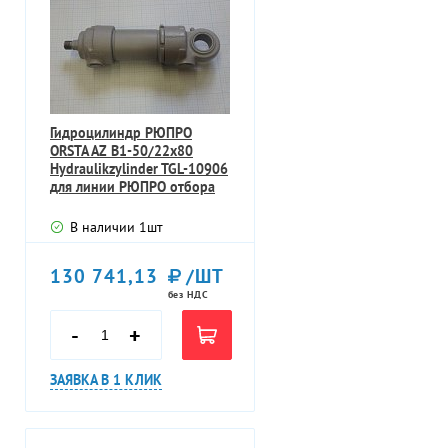
Гидроцилиндр РЮПРО
ORSTA AZ B1-50/22x80
Hydraulikzylinder TGL-10906
для линии РЮПРО отбора
проб
В наличии
1
шт
130 741,13
/ШТ
без НДС
-
+
ЗАЯВКА В 1 КЛИК