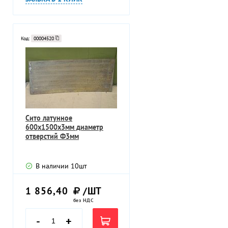
Код:
00004520
Сито латунное
600х1500х3мм диаметр
отверстий Ф3мм
В наличии
10
шт
1 856,40
/ШТ
без НДС
-
+