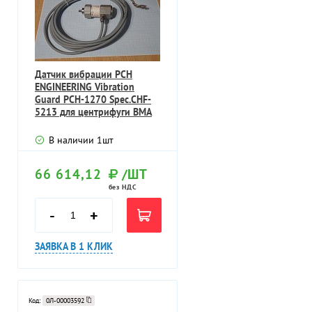
Датчик вибрации PCH
ENGINEERING Vibration
Guard PCH-1270 Spec.CHF-
5213 для центрифуги BMA
K2300 БУ
В наличии
1
шт
66 614,12
/ШТ
без НДС
-
+
ЗАЯВКА В 1 КЛИК
Код:
0Л-00003592