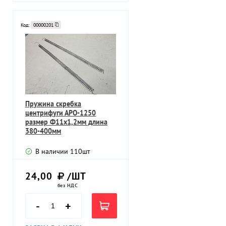
Код:
00000201
Пружина скребка
центрифуги АРО-1250
размер Ф11х1,2мм длина
380-400мм
В наличии
110
шт
24,00
/ШТ
без НДС
-
+