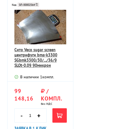
Код:
0Л-00002564
Сито Veco sugar screen
центрифуги bma-k3300
SGbmk3300/30/.../36/9
SLOt-0.09 90микрон
30градусов mate
В наличии
1
компл.
99
/
148,16
КОМПЛ.
без НДС
-
+
ЗАЯВКА В 1 КЛИК