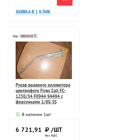
ЗАЯВКА В 1 КЛИК
Код:
00010135
Рукав водяного коллектора
центрифуги Fives Cail FC-
1250/34 F0944 94494 с
форсунками 1/8G SS
В наличии
1
шт
6 721,91
/ШТ
без НДС