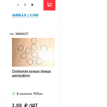
-
+
ЗАЯВКА В 1 КЛИК
Код:
00006342
Стопорное кольцо пальца
центрифуги
В наличии
909
шт
2,00
/ШТ