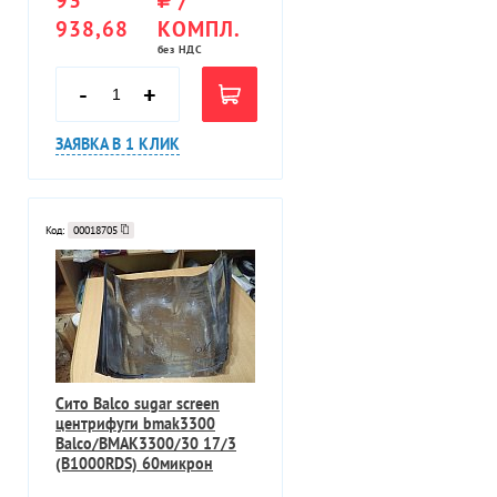
938,68
КОМПЛ.
без НДС
-
+
ЗАЯВКА В 1 КЛИК
Код:
00018705
Сито Balco sugar screen
центрифуги bmak3300
Balco/BMAK3300/30 17/3
(B1000RDS) 60микрон