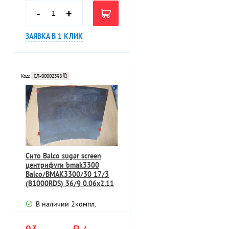
-
+
ЗАЯВКА В 1 КЛИК
Код:
0Л-00002398
Сито Balco sugar screen
центрифуги bmak3300
Balco/BMAK3300/30 17/3
(B1000RDS) 36/9 0.06х2.11
6шт
В наличии
2
компл.
93
/