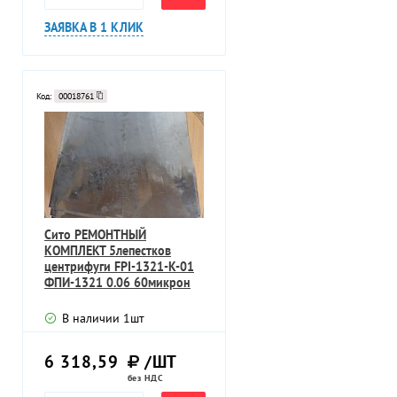
ЗАЯВКА В 1 КЛИК
Код:
00018761
Сито РЕМОНТНЫЙ
КОМПЛЕКТ 5лепестков
центрифуги FPI-1321-K-01
ФПИ-1321 0.06 60микрон
В наличии
1
шт
6 318,59
/ШТ
без НДС