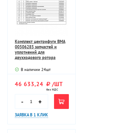
Комплект центрифуги BMA
00506285 запчастей и
уплотнений для
двухходового ротора
запорного устройства
В наличии
24
шт
46 633,24
/ШТ
без НДС
-
+
ЗАЯВКА В 1 КЛИК