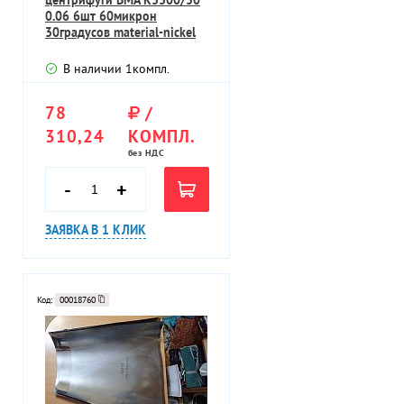
0.06 6шт 60микрон
30градусов material-nickel
chromeplated
В наличии
1
компл.
78
/
310,24
КОМПЛ.
без НДС
-
+
ЗАЯВКА В 1 КЛИК
Код:
00018760