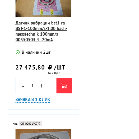
Датчик вибрации bst1-ra
BST-1-100mm/s-1.00 bach-
messtechnik 100mm/s
00550503 4...20mA
В наличии
2
шт
27 475,80
/ШТ
без НДС
-
+
ЗАЯВКА В 1 КЛИК
Код:
0Л-00001907