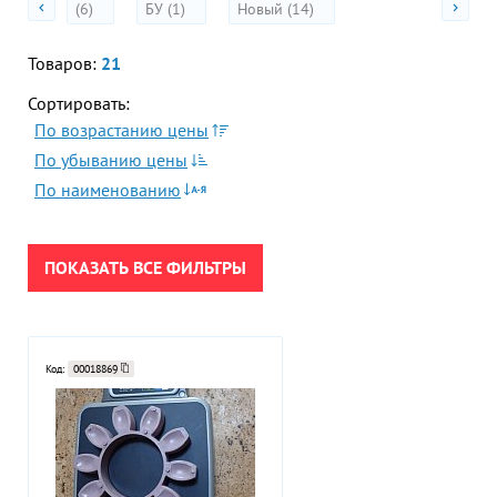
(6)
БУ (1)
Новый (14)
Акции
Венец
Гор
зубчатый
Во
центрифуги
Товаров:
21
Пружина
Сортировать:
Время р
скребка
Пн-Пт:
По возрастанию цены
центрифуги
ПРИМЕНИТЬ
По убыванию цены
Рукав
Телефон
центрифуги
По наименованию
+7 (473
СБРОСИТЬ
Кольцо
стопорное
E-mail
центрифуги
sales
ПОКАЗАТЬ ВСЕ ФИЛЬТРЫ
Код:
00018869