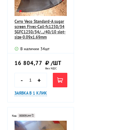
Сито Veco Standard-A sugar
screen Fives-Cail-fc1250/34
SGFC1250/34/.../40/10 slot-
size-0.09х1.69mm
В наличии
34
шт
16 804,77
/ШТ
без НДС
-
+
ЗАЯВКА В 1 КЛИК
Код:
00009144