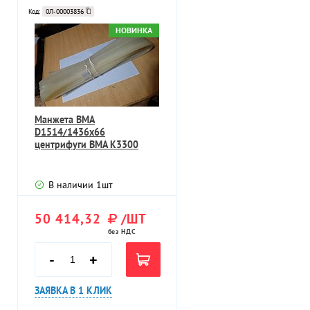
Код:
0Л-00003836
НОВИНКА
Манжета BMA
D1514/1436х66
центрифуги BMA K3300
В наличии
1
шт
50 414,32
/ШТ
без НДС
-
+
ЗАЯВКА В 1 КЛИК