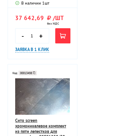
В наличии
1
шт
37 642,69
/ШТ
без НДС
-
+
ЗАЯВКА В 1 КЛИК
Код:
00013498
Сито screen
хромоникелевое комплект
из пяти лепестков для