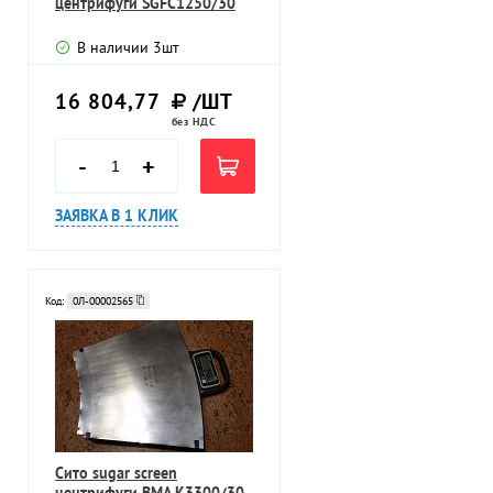
центрифуги SGFC1250/30
В наличии
3
шт
16 804,77
/ШТ
без НДС
-
+
ЗАЯВКА В 1 КЛИК
Код:
0Л-00002565
Сито sugar screen
центрифуги BMA K3300/30