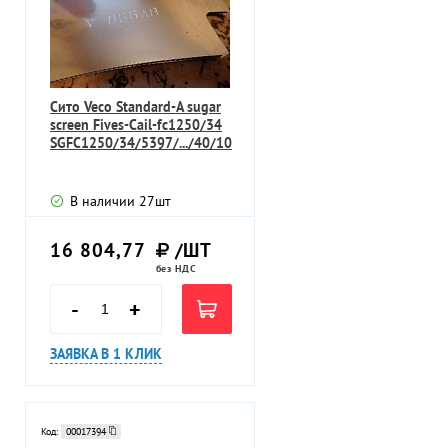
Сито Veco Standard-A sugar
screen Fives-Cail-fc1250/34
SGFC1250/34/5397/.../40/10
В наличии
27
шт
16 804,77
/ШТ
без НДС
-
+
ЗАЯВКА В 1 КЛИК
Код:
00017394