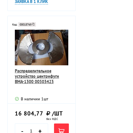
ЗАЯВКА В 1 КЛИК
Код:
00018769
Распределительное
устройство центрифуги
BMA-1300 00503423
В наличии
1
шт
16 804,77
/ШТ
без НДС
-
+