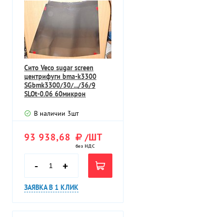
Сито Veco sugar screen
центрифуги bma-k3300
SGbmk3300/30/.../36/9
SLOt-0.06 60микрон
30градусов
В наличии
3
шт
93 938,68
/ШТ
без НДС
-
+
ЗАЯВКА В 1 КЛИК