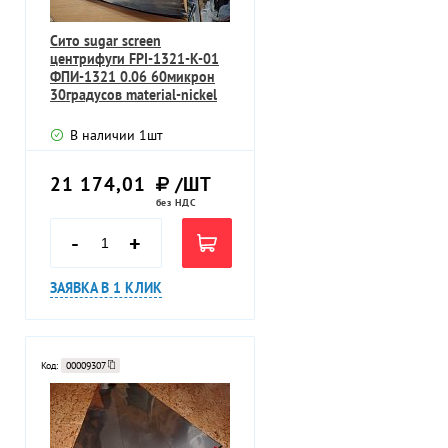
Сито sugar screen
центрифуги FPI-1321-K-01
ФПИ-1321 0.06 60микрон
30градусов material-nickel
В наличии
1
шт
21 174,01
/ШТ
без НДС
-
+
ЗАЯВКА В 1 КЛИК
Код:
00009307