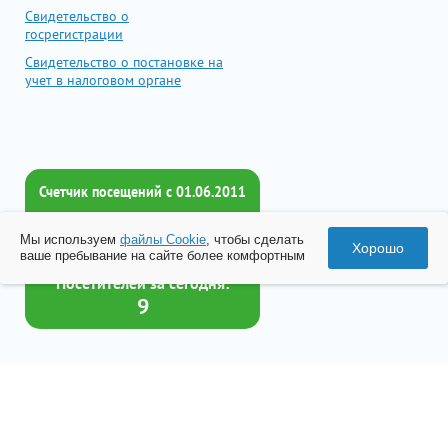
Свидетельство о
госрегистрации
Свидетельство о постановке на
учет в налоговом органе
Счетчик посещений c 01.06.2011
Всего посетителей:
Мы используем
файлы Cookie
, чтобы сделать
2016935
Хорошо
ваше пребывание на сайте более комфортным
Посетителей за сегодня:
9
Товар успешно добавлен в
корзину
© 2026 Все права принадлежат ООО «Бизнес-Центр Лейрус»
Перейти в корзину
Политика конфиденциальности
Согласие на обработку данных