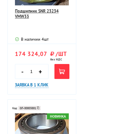
Подшипник SNR 23234
VMW33
В наличии
4
шт
174 324,07
/ШТ
без НДС
-
+
ЗАЯВКА В 1 КЛИК
Код:
0Л-00003881
НОВИНКА