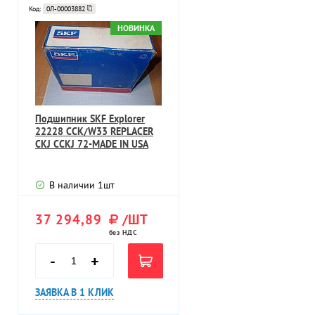
Код:
0Л-00003882
НОВИНКА
Подшипник SKF Explorer
22228 CCK/W33 REPLACER
CKJ CCKJ 72-MADE IN USA
В наличии
1
шт
37 294,89
/ШТ
без НДС
-
+
ЗАЯВКА В 1 КЛИК