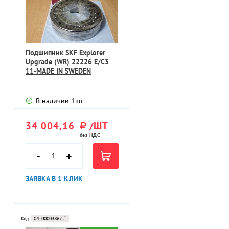
Подшипник SKF Explorer
Upgrade (WR) 22226 E/C3
11-MADE IN SWEDEN
В наличии
1
шт
34 004,16
/ШТ
без НДС
-
+
ЗАЯВКА В 1 КЛИК
Код:
0Л-00003867