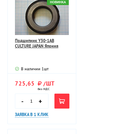
НОВИНКА
Подшипник Y30-1AB
CULTURE JAPAN Япония
В наличии
1
шт
725,65
/ШТ
без НДС
-
+
ЗАЯВКА В 1 КЛИК