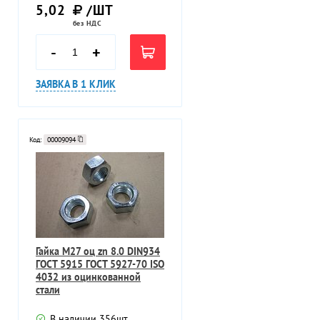
5,02
/ШТ
без НДС
-
+
ЗАЯВКА В 1 КЛИК
Код:
00009094
Гайка M27 оц zn 8.0 DIN934
ГОСТ 5915 ГОСТ 5927-70 ISO
4032 из оцинкованной
стали
В наличии
356
шт