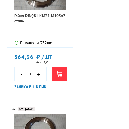
Гайка DIN981 KM21 M105х2
сталь
В наличии
372
шт
564,36
/ШТ
без НДС
-
+
ЗАЯВКА В 1 КЛИК
Код:
00019476