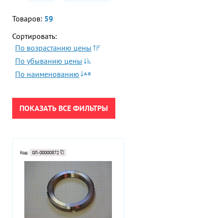
Акции
Гор
Товаров:
59
Во
Сортировать:
Время р
По возрастанию цены
Пн-Пт:
ПРИМЕНИТЬ
По убыванию цены
По наименованию
Телефон
+7 (473
СБРОСИТЬ
E-mail
ПОКАЗАТЬ ВСЕ ФИЛЬТРЫ
sales
Код:
0Л-00000872