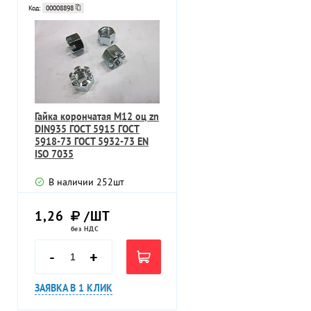
Код:
00008898
Гайка корончатая M12 оц zn
DIN935 ГОСТ 5915 ГОСТ
5918-73 ГОСТ 5932-73 EN
ISO 7035
В наличии
252
шт
1,26
/ШТ
без НДС
-
+
ЗАЯВКА В 1 КЛИК