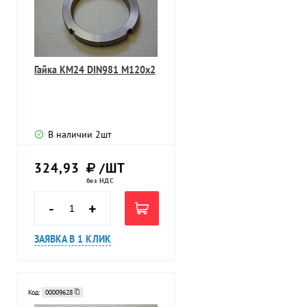
Гайка КМ24 DIN981 M120х2
В наличии
2
шт
324,93
/ШТ
без НДС
-
+
ЗАЯВКА В 1 КЛИК
Код:
00009628