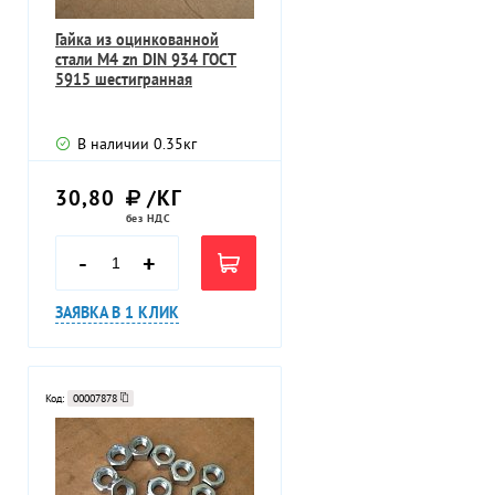
Гайка из оцинкованной
стали М4 zn DIN 934 ГОСТ
5915 шестигранная
В наличии
0.35
кг
30,80
/КГ
без НДС
-
+
ЗАЯВКА В 1 КЛИК
Код:
00007878