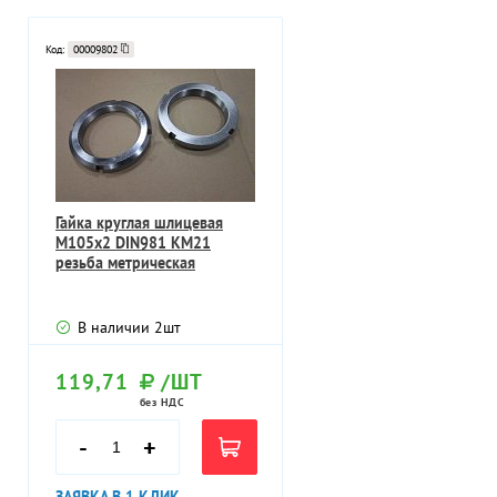
Код:
00009802
Гайка круглая шлицевая
М105х2 DIN981 КМ21
резьба метрическая
В наличии
2
шт
119,71
/ШТ
без НДС
-
+
ЗАЯВКА В 1 КЛИК