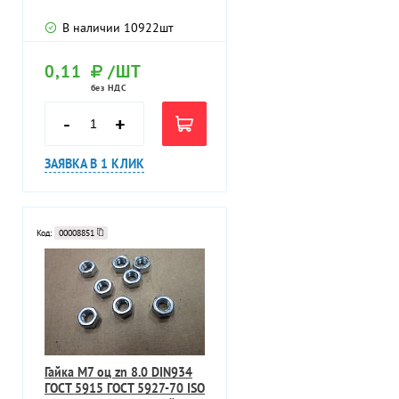
В наличии
10922
шт
0,11
/ШТ
без НДС
-
+
ЗАЯВКА В 1 КЛИК
Код:
00008851
Гайка M7 оц zn 8.0 DIN934
ГОСТ 5915 ГОСТ 5927-70 ISO