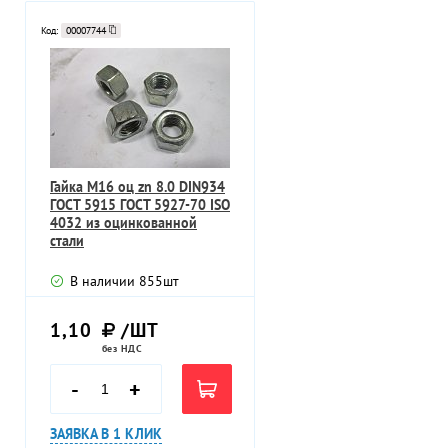
Код:
00007744
Гайка M16 оц zn 8.0 DIN934
ГОСТ 5915 ГОСТ 5927-70 ISO
4032 из оцинкованной
стали
В наличии
855
шт
1,10
/ШТ
без НДС
-
+
ЗАЯВКА В 1 КЛИК