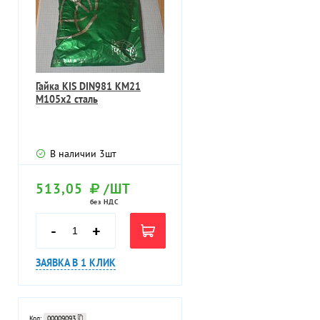
Гайка KIS DIN981 KM21
M105х2 сталь
В наличии
3
шт
513,05
/ШТ
без НДС
-
+
ЗАЯВКА В 1 КЛИК
Код:
00009093