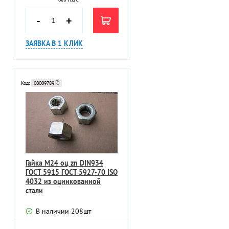
-
+
ЗАЯВКА В 1 КЛИК
Код:
00009789
Гайка M24 оц zn DIN934
ГОСТ 5915 ГОСТ 5927-70 ISO
4032 из оцинкованной
стали
В наличии
208
шт