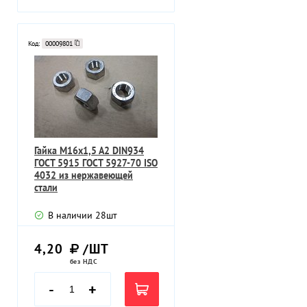
Код:
00009801
Гайка M16х1,5 А2 DIN934
ГОСТ 5915 ГОСТ 5927-70 ISO
4032 из нержавеющей
стали
В наличии
28
шт
4,20
/ШТ
без НДС
-
+