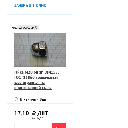
ЗАЯВКА В 1 КЛИК
Код:
0Л-00000164
Гайка M20 оц zn DIN1587
ГОСТ11860 колпачковая
шестигранная из
оцинкованной стали
В наличии
8
шт
17,10
/ШТ
без НДС