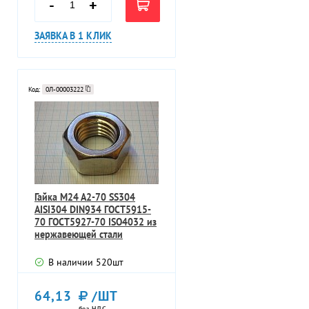
-
+
ЗАЯВКА В 1 КЛИК
Код:
0Л-00003222
Гайка M24 A2-70 SS304
AISI304 DIN934 ГОСТ5915-
70 ГОСТ5927-70 ISO4032 из
нержавеющей стали
шестигранн
В наличии
520
шт
64,13
/ШТ
без НДС