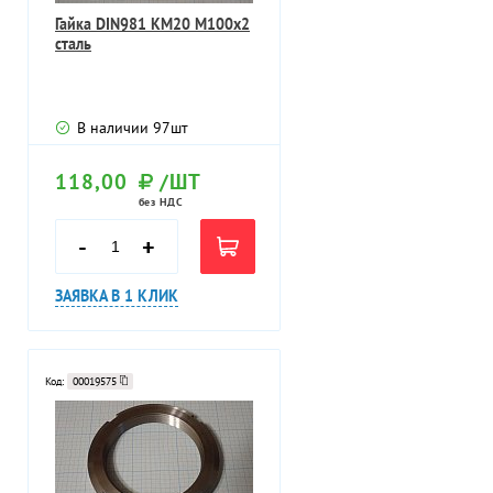
Гайка DIN981 KM20 M100х2
сталь
В наличии
97
шт
118,00
/ШТ
без НДС
-
+
ЗАЯВКА В 1 КЛИК
Код:
00019575