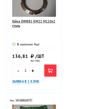
Гайка DIN981 KM22 M110х2
сталь
В наличии
4
шт
136,81
/ШТ
без НДС
-
+
ЗАЯВКА В 1 КЛИК
Код:
0Л-00001037