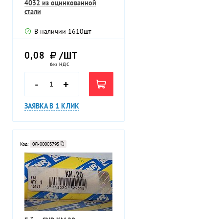
4032 из оцинкованной
стали
В наличии
1610
шт
0,08
/ШТ
без НДС
-
+
ЗАЯВКА В 1 КЛИК
Код:
0Л-00003795