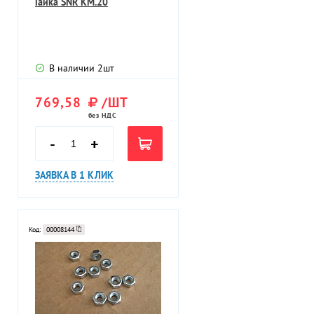
Гайка SNR KM.20
В наличии
2
шт
769,58
/ШТ
без НДС
-
+
ЗАЯВКА В 1 КЛИК
Код:
00008144