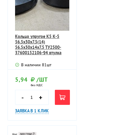
Кольцо упругое К5 К-5
56.5х30х7.5(14)
56.5х30х14х7.5 ТУ2500-
37600152106-94 втулка
В наличии
81
шт
5,94
/ШТ
без НДС
-
+
ЗАЯВКА В 1 КЛИК
Код:
00017090