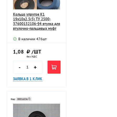
Кольцо упругое К1
19х10х2,5(5) ТУ 2500-
37600152106-94 втулка для
втулочно-пальцевых муфт
МУВП
В наличии
476
шт
1,08
/ШТ
без НДС
-
+
ЗАЯВКА В 1 КЛИК
Код:
00016536