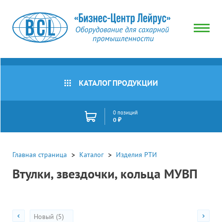
Тип
товара
Все
товары
КАТАЛОГ ПРОДУКЦИИ
Кольцо
Наличие
МУВП
Все
Втулка
0 позиций
товары
0 ₽
МУВП
В
Цена
Сбросить
наличии
(руб)
Под
Главная страница
Каталог
Изделия РТИ
заказ
Втулки, звездочки, кольца МУВП
Акции
Новый (5)