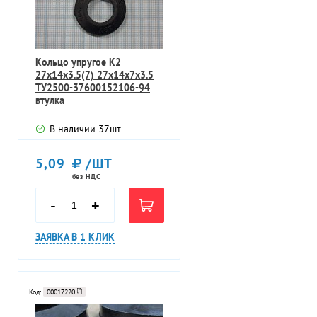
Кольцо упругое К2
27х14х3.5(7) 27х14х7х3.5
ТУ2500-37600152106-94
втулка
В наличии
37
шт
5,09
/ШТ
без НДС
-
+
ЗАЯВКА В 1 КЛИК
Код:
00017220