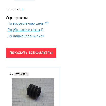
Гор
Товаров:
5
ПРИМЕНИТЬ
Во
Сортировать:
Время р
По возрастанию цены
СБРОСИТЬ
Пн-Пт:
По убыванию цены
По наименованию
Телефон
+7 (473
E-mail
ПОКАЗАТЬ ВСЕ ФИЛЬТРЫ
sales
Код:
00018252