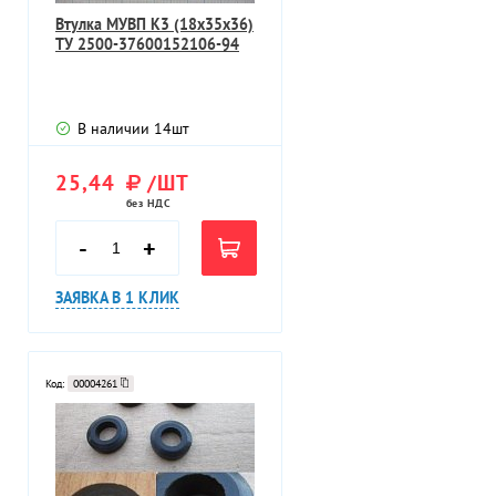
Втулка МУВП К3 (18х35х36)
ТУ 2500-37600152106-94
В наличии
14
шт
25,44
/ШТ
без НДС
-
+
ЗАЯВКА В 1 КЛИК
Код:
00004261