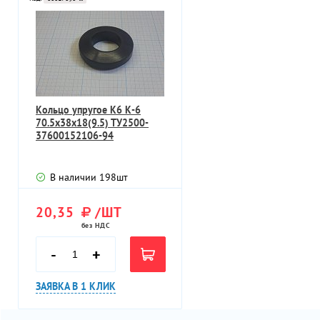
Кольцо упругое К6 К-6
70.5х38х18(9.5) ТУ2500-
37600152106-94
В наличии
198
шт
20,35
/ШТ
без НДС
-
+
ЗАЯВКА В 1 КЛИК