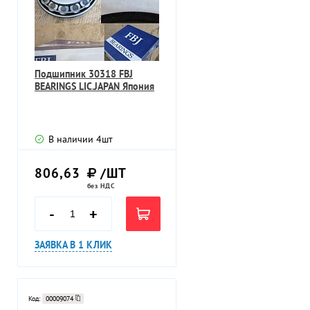
Подшипник 30318 FBJ
BEARINGS LIC.JAPAN Япония
В наличии
4
шт
806,63
/ШТ
без НДС
-
+
ЗАЯВКА В 1 КЛИК
Код:
00009074