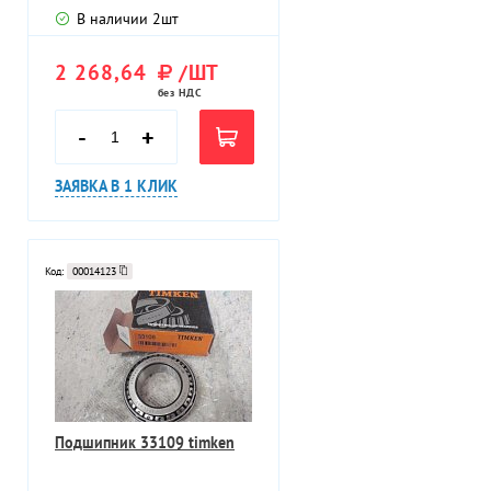
В наличии
2
шт
2 268,64
/ШТ
без НДС
-
+
ЗАЯВКА В 1 КЛИК
Код:
00014123
Подшипник 33109 timken