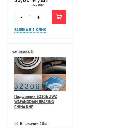
без НДС
-
+
ЗАЯВКА В 1 КЛИК
Код:
00000547
Подшипник 32306 ZWZ
WAFANGDIAN BEARING
CHINA КНР
В наличии
18
шт