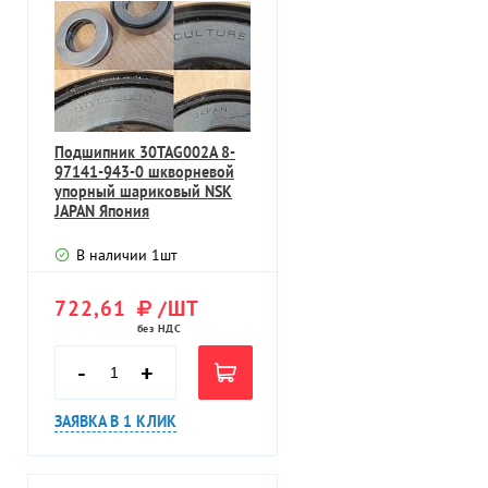
Подшипник 30TAG002A 8-
97141-943-0 шкворневой
упорный шариковый NSK
JAPAN Япония
В наличии
1
шт
722,61
/ШТ
без НДС
-
+
ЗАЯВКА В 1 КЛИК