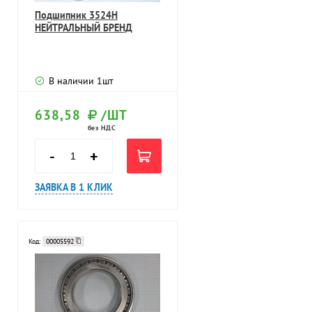
Подшипник 3524H
НЕЙТРАЛЬНЫЙ БРЕНД
В наличии
1
шт
638,58
/ШТ
без НДС
-
+
ЗАЯВКА В 1 КЛИК
Код:
00005592