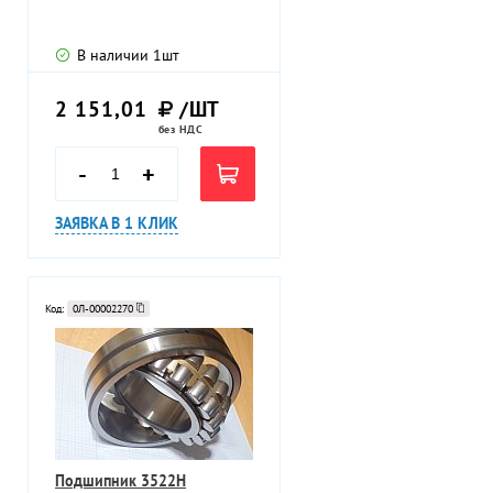
В наличии
1
шт
2 151,01
/ШТ
без НДС
-
+
ЗАЯВКА В 1 КЛИК
Код:
0Л-00002270
Подшипник 3522H