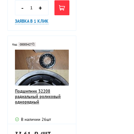
-
+
ЗАЯВКА В 1 КЛИК
Код:
00005427
Подшипник 32208
радиальный роликовый
однорядный
В наличии
26
шт
33,61
/ШТ