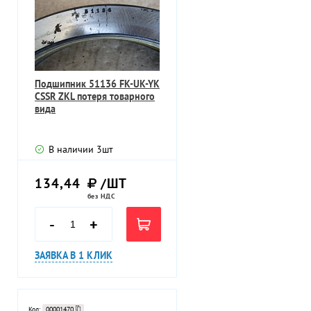
Подшипник 51136 FK-UK-YK
CSSR ZKL потеря товарного
вида
В наличии
3
шт
134,44
/ШТ
без НДС
-
+
ЗАЯВКА В 1 КЛИК
Код:
00001470