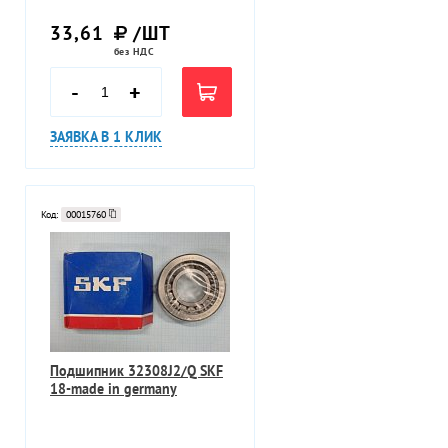
33,61
/ШТ
без НДС
-
+
ЗАЯВКА В 1 КЛИК
Код:
00015760
Подшипник 32308J2/Q SKF
18-made in germany