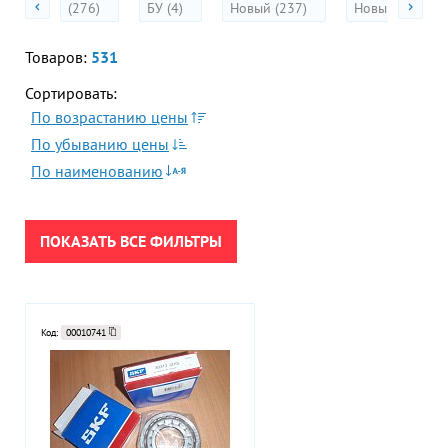
(276)
БУ (4)
Новый (237)
Новый (без упа
Fuso
Акции
Гор
Koyo
Во
Показать
Товаров:
531
Сбросить
TIMKEN
всё
Сортировать:
Время р
SKF
Пн-Пт:
По возрастанию цены
ПРИМЕНИТЬ
FAG
По убыванию цены
Promill
Телефон
По наименованию
+7 (473
SNR
СБРОСИТЬ
KIS
E-mail
Antriebstechnik
sales
ПОКАЗАТЬ ВСЕ ФИЛЬТРЫ
CRAFT
Munch
Код:
00010741