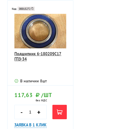
Код:
00015272
Подшипник 6-180209С17
ГПЗ-34
В наличии
8
шт
117,63
/ШТ
без НДС
-
+
ЗАЯВКА В 1 КЛИК