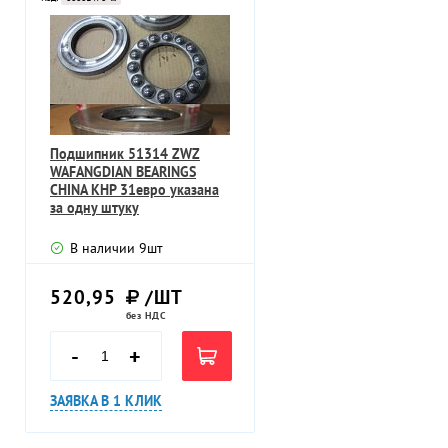
Подшипник 51314 ZWZ
WAFANGDIAN BEARINGS
CHINA КНР 31евро указана
за одну штуку
В наличии
9
шт
520,95
/ШТ
без НДС
-
+
ЗАЯВКА В 1 КЛИК