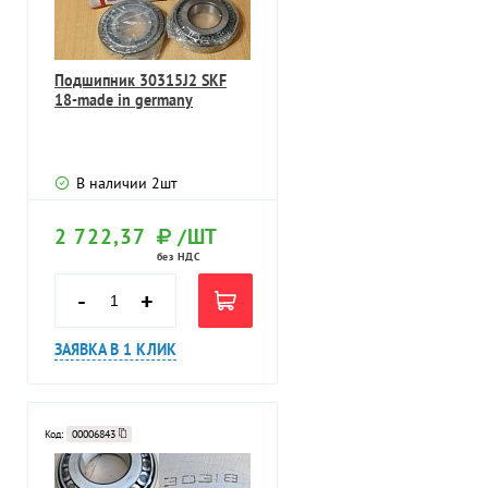
Подшипник 30315J2 SKF
18-made in germany
В наличии
2
шт
2 722,37
/ШТ
без НДС
-
+
ЗАЯВКА В 1 КЛИК
Код:
00006843