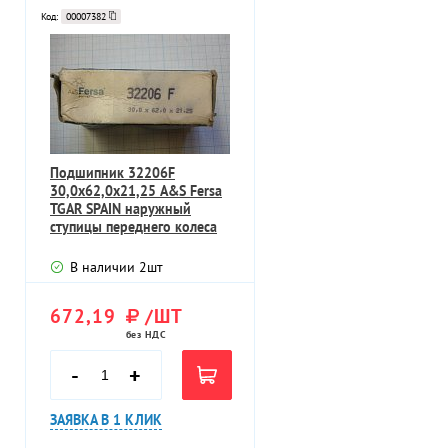
Код:
00007382
Подшипник 32206F
30,0х62,0х21,25 A&S Fersa
TGAR SPAIN наружный
ступицы переднего колеса
В наличии
2
шт
672,19
/ШТ
без НДС
-
+
ЗАЯВКА В 1 КЛИК