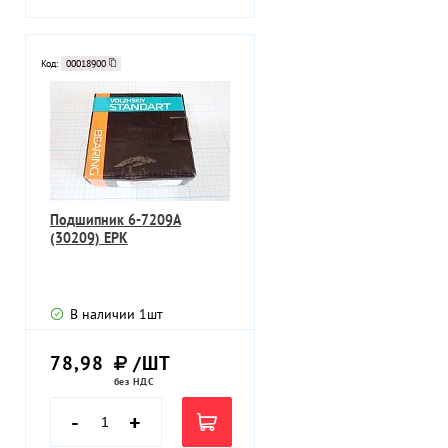
Код:
00018900
Подшипник 6-7209А
(30209) EPK
В наличии
1
шт
78,98
/ШТ
без НДС
-
+