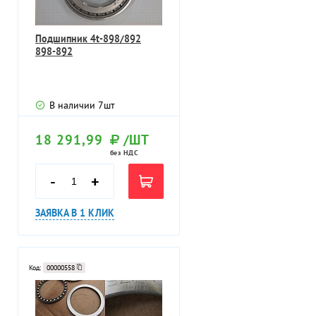
Подшипник 4t-898/892
898-892
В наличии
7
шт
18 291,99
/ШТ
без НДС
-
+
ЗАЯВКА В 1 КЛИК
Код:
00000558