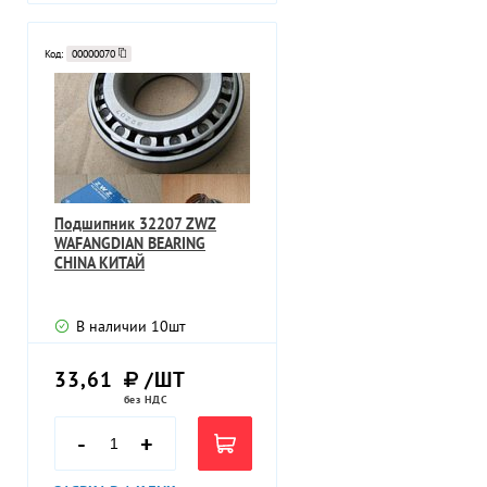
Код:
00000070
Подшипник 32207 ZWZ
WAFANGDIAN BEARING
CHINA КИТАЙ
В наличии
10
шт
33,61
/ШТ
без НДС
-
+