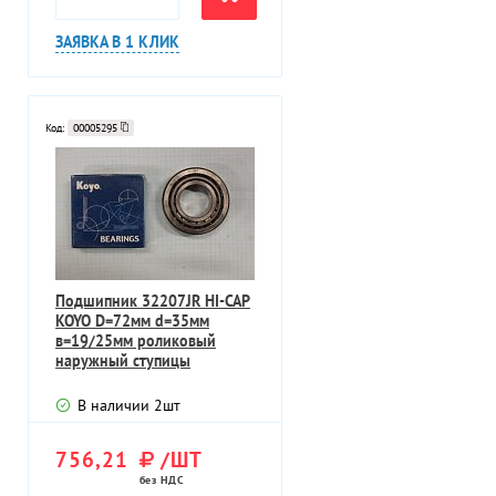
ЗАЯВКА В 1 КЛИК
Код:
00005295
Подшипник 32207JR HI-CAP
KOYO D=72мм d=35мм
в=19/25мм роликовый
наружный ступицы
В наличии
2
шт
756,21
/ШТ
без НДС