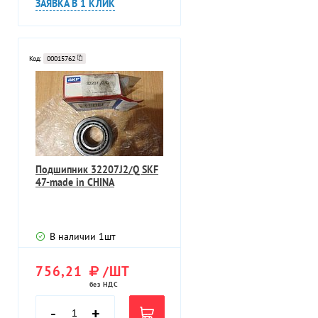
ЗАЯВКА В 1 КЛИК
Код:
00015762
Подшипник 32207J2/Q SKF
47-made in CHINA
В наличии
1
шт
756,21
/ШТ
без НДС
-
+