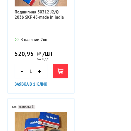
Подшипник 30312 J2/Q
203b SKF 45-made in india
В наличии
2
шт
520,95
/ШТ
без НДС
-
+
ЗАЯВКА В 1 КЛИК
Код:
00015761