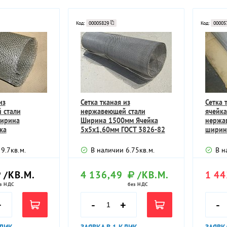
Код:
00005829
Код:
00005
из
Сетка тканая из
Сетка 
 стали
нержавеющей стали
ячейка
ирина
Ширина 1500мм Ячейка
нержа
ка
5х5х1,60мм ГОСТ 3826-82
ширин
Т 3826-82
9.7
кв.м.
В наличии
6.75
кв.м.
В н
/КВ.М.
4 136,49
/КВ.М.
1 44
з НДС
без НДС
+
-
+
-