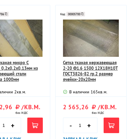
786
Код:
00005700
тканая микро С
Сетка тканая нержавеющая
 0,2х0,2х0,13мм из
2-20 Ф1.6 1500 12Х18Н10Т
веющей стали
ГОСТ3826-82 гр.2 размер
а 1000мм
ячейки-20х20мм
аличии
2
кв.м.
В наличии
165
кв.м.
2,96
/КВ.М.
2 565,26
/КВ.М.
без НДС
без НДС
+
-
+