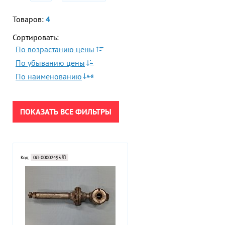
Гор
Товаров:
4
ПРИМЕНИТЬ
Во
Сортировать:
Время р
По возрастанию цены
СБРОСИТЬ
Пн-Пт:
По убыванию цены
По наименованию
Телефон
+7 (473
E-mail
ПОКАЗАТЬ ВСЕ ФИЛЬТРЫ
sales
Код:
0Л-00002493