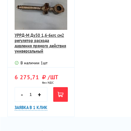
УРРД-М Ду50 1,6-6кгс см2
регулятор расхода
давления прямого действия
универсальный
межфланцевый
В наличии
1
шт
6 275,71
/ШТ
без НДС
-
+
ЗАЯВКА В 1 КЛИК