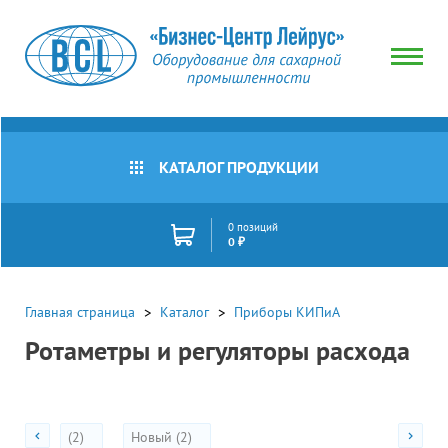
Тип
товара
Все
товары
КАТАЛОГ ПРОДУКЦИИ
Регулятор
Наличие
расхода
давления
Все
0 позиций
товары
0 ₽
Сбросить
В
Цена
наличии
(руб)
Под
Главная страница
Каталог
Приборы КИПиА
заказ
Ротаметры и регуляторы расхода
Акции
(2)
Новый (2)