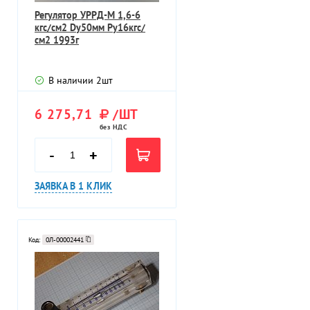
Регулятор УРРД-М 1,6-6
кгс/см2 Dу50мм Ру16кгс/
см2 1993г
В наличии
2
шт
6 275,71
/ШТ
без НДС
-
+
ЗАЯВКА В 1 КЛИК
Код:
0Л-00002441