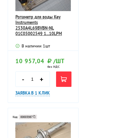
Ротаметр для воды Key
Instruments
2530A4L69BVBN-NL
01C05002549 1...10LPM
60...600LPH расход воды
60.
В наличии
1
шт
10 957,04
/ШТ
без НДС
-
+
ЗАЯВКА В 1 КЛИК
Код:
00003987