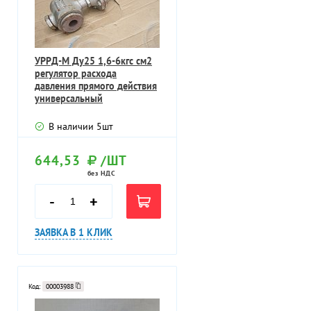
УРРД-М Ду25 1,6-6кгс см2
регулятор расхода
давления прямого действия
универсальный
межфланцевый
В наличии
5
шт
644,53
/ШТ
без НДС
-
+
ЗАЯВКА В 1 КЛИК
Код:
00003988