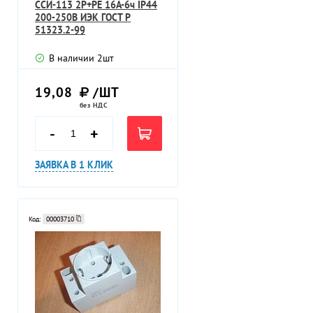
ССИ-113 2P+PE 16А-6ч IP44
200-250В ИЭК ГОСТ P
51323.2-99
В наличии
2
шт
19,08
/ШТ
без НДС
-
+
ЗАЯВКА В 1 КЛИК
Код:
00003710