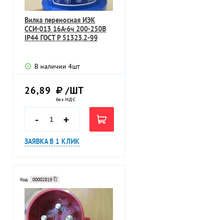
Вилка переносная ИЭК
ССИ-013 16А-6ч 200-250В
IP44 ГОСТ Р 51323.2-99
В наличии
4
шт
26,89
/ШТ
без НДС
-
+
ЗАЯВКА В 1 КЛИК
Код:
00002819