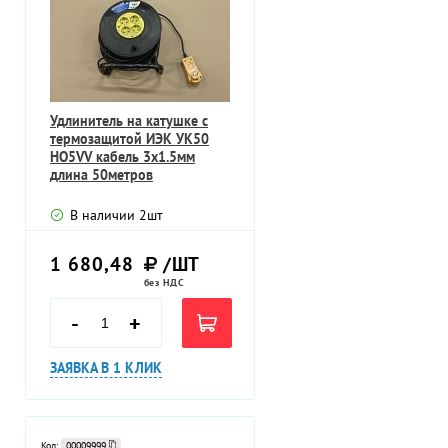
Удлинитель на катушке с
термозащитой ИЭК УК50
НО5VV кабель 3х1.5мм
длина 50метров
В наличии
2
шт
1 680,48
/ШТ
без НДС
-
+
ЗАЯВКА В 1 КЛИК
Код:
00009999