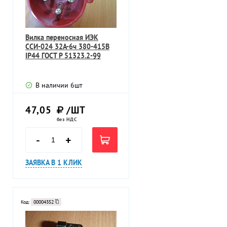
Вилка переносная ИЭК
ССИ-024 32А-6ч 380-415В
IP44 ГОСТ Р 51323.2-99
В наличии
6
шт
47,05
/ШТ
без НДС
-
+
ЗАЯВКА В 1 КЛИК
Код:
00004352