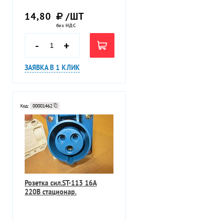
14,80
/ШТ
без НДС
-
+
ЗАЯВКА В 1 КЛИК
Код:
00001462
Розетка сил.SТ-113 16А
220В стационар.