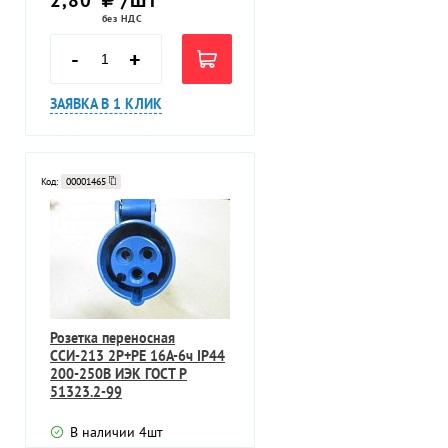
без НДС
-
+
ЗАЯВКА В 1 КЛИК
Код:
00001465
Розетка переносная
ССИ-213 2P+PE 16А-6ч IP44
200-250В ИЭК ГОСТ P
51323.2-99
В наличии
4
шт