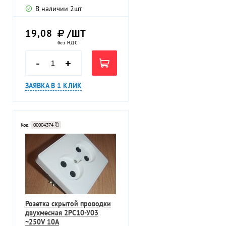
В наличии
2
шт
19,08
/ШТ
без НДС
-
+
ЗАЯВКА В 1 КЛИК
Код:
00004374
Розетка скрытой проводки
двухмесная 2РС10-У03
~250V 10A