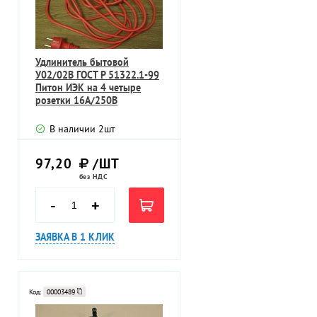
Удлинитель бытовой
У02/02В ГОСТ Р 51322.1-99
Питон ИЭК на 4 четыре
розетки 16А/250В
В наличии
2
шт
97,20
/ШТ
без НДС
-
+
ЗАЯВКА В 1 КЛИК
Код:
00003489