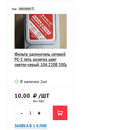
Код:
00010000
Фильтр удлинитель сетевой
РС-5 пять розеток цвет
светло-серый 10А 220В 50Гц
В наличии
2
шт
10,00
/ШТ
без НДС
-
+
ЗАЯВКА В 1 КЛИК