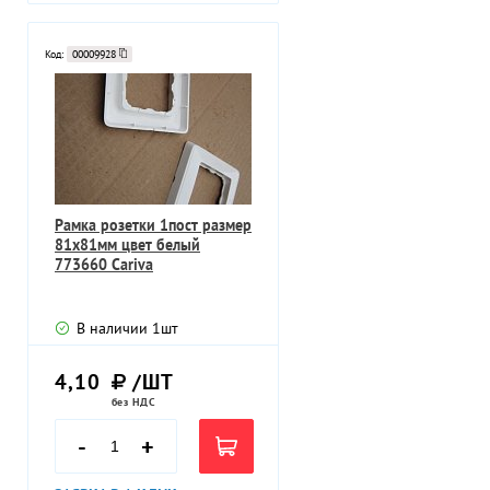
Код:
00009928
Рамка розетки 1пост размер
81х81мм цвет белый
773660 Cariva
В наличии
1
шт
4,10
/ШТ
без НДС
-
+