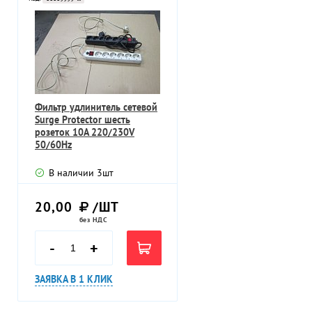
Фильтр удлинитель сетевой
Surge Protector шесть
розеток 10А 220/230V
50/60Hz
В наличии
3
шт
20,00
/ШТ
без НДС
-
+
ЗАЯВКА В 1 КЛИК