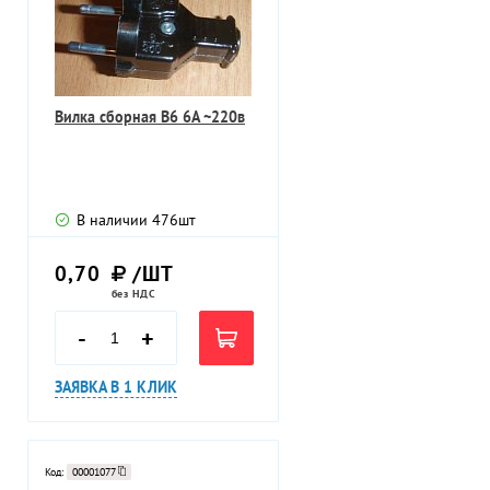
Вилка сборная В6 6А ~220в
В наличии
476
шт
0,70
/ШТ
без НДС
-
+
ЗАЯВКА В 1 КЛИК
Код:
00001077