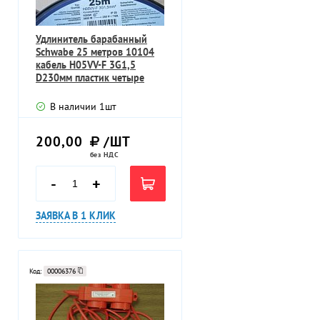
Удлинитель барабанный
Schwabe 25 метров 10104
кабель H05VV-F 3G1,5
D230мм пластик четыре
розетки
В наличии
1
шт
200,00
/ШТ
без НДС
-
+
ЗАЯВКА В 1 КЛИК
Код:
00006376