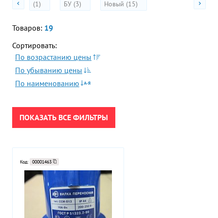
(1)
БУ (3)
Новый (15)
Акции
Гор
Во
Товаров:
19
Сортировать:
Время р
Пн-Пт:
По возрастанию цены
ПРИМЕНИТЬ
По убыванию цены
Телефон
По наименованию
+7 (473
СБРОСИТЬ
E-mail
sales
ПОКАЗАТЬ ВСЕ ФИЛЬТРЫ
Код:
00001463