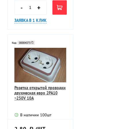
-
+
ЗАЯВКА В 1 КЛИК
Код:
00004373
Розетка открытой проводки
двухмесная евро 2РА10
~250V 10A
В наличии
100
шт
2,80
/ШТ