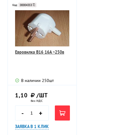
Код:
00004353
Евровилка В16 16А ~250в
В наличии
250
шт
1,10
/ШТ
без НДС
-
+
ЗАЯВКА В 1 КЛИК