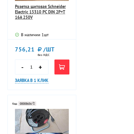
Розетка щитовая Schneider
Electric 15310 PC DIN 2P+T
16A 250V
В наличии
1
шт
756,21
/ШТ
без НДС
-
+
ЗАЯВКА В 1 КЛИК
Код:
00008656