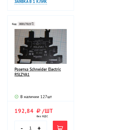
ЗАЯВКА В 1 КЛИК
Код:
00017819
Розетка Schneider Electric
RSLZVA1
В наличии
127
шт
192,84
/ШТ
без НДС
-
+