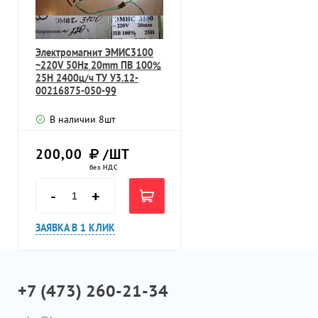
Электромагнит ЭМИС3100
~220V 50Hz 20mm ПВ 100%
25Н 2400ц/ч ТУ У3.12-
00216875-050-99
В наличии
8
шт
200,00
/ШТ
без НДС
-
+
ЗАЯВКА В 1 КЛИК
+7 (473) 260-21-34