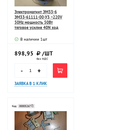
Электромагнит ЭМ33-6
ЭМ33-61111-00-У3 ~220V
50Hz мощность 50Вт
тяговое усилие 40N ход
якоря 25mm
В наличии
1
шт
898,95
/ШТ
без НДС
-
+
ЗАЯВКА В 1 КЛИК
Код:
00005267