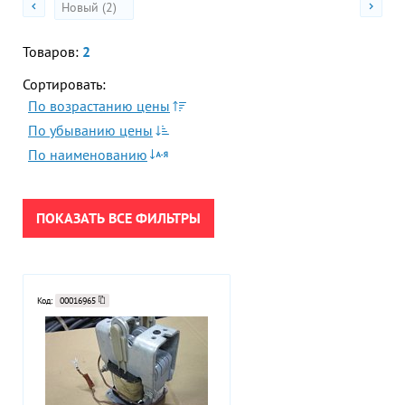
Новый (2)
Гор
ПРИМЕНИТЬ
Во
Товаров:
2
Сортировать:
Время р
СБРОСИТЬ
Пн-Пт:
По возрастанию цены
По убыванию цены
Телефон
По наименованию
+7 (473
E-mail
sales
ПОКАЗАТЬ ВСЕ ФИЛЬТРЫ
Код:
00016965