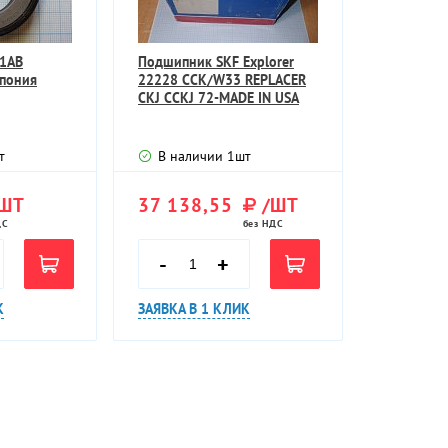
1AB
Подшипник SKF Explorer
Япония
22228 CCK/W33 REPLACER
CKJ CCKJ 72-MADE IN USA
т
В наличии
1
шт
ШТ
37 138,55
/ШТ
ДС
без НДС
-
+
К
ЗАЯВКА В 1 КЛИК