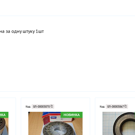
а за одну штуку 1шт
Код:
0Л-00003870
Код:
0Л-00003867
НКА
НОВИНКА