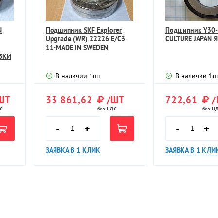
N
Подшипник SKF Explorer
Подшипник Y30-
Upgrade (WR) 22226 E/C3
CULTURE JAPAN 
11-MADE IN SWEDEN
ВКИ
В наличии
1
шт
В наличии
1
ш
ШТ
33 861,62
/ШТ
722,61
/
ДС
без НДС
без Н
-
+
-
+
ЗАЯВКА В 1 КЛИК
ЗАЯВКА В 1 КЛИ