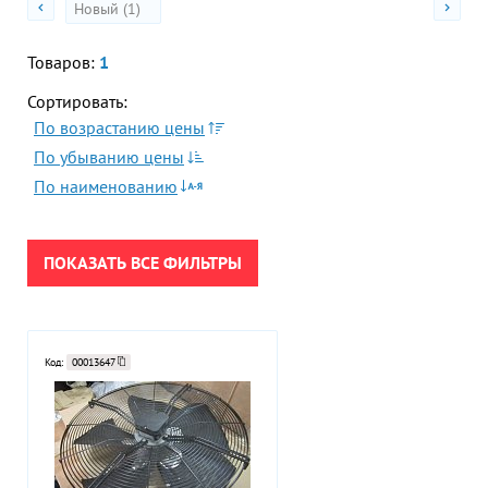
Новый (1)
Гор
ПРИМЕНИТЬ
Во
Товаров:
1
Сортировать:
Время р
СБРОСИТЬ
Пн-Пт:
По возрастанию цены
По убыванию цены
Телефон
По наименованию
+7 (473
E-mail
sales
ПОКАЗАТЬ ВСЕ ФИЛЬТРЫ
Код:
00013647