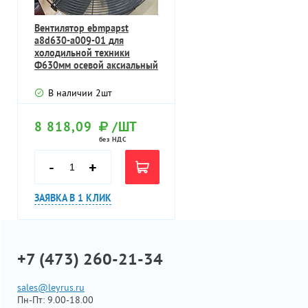
Вентилятор ebmpapst
a8d630-a009-01 для
холодильной техники
Ф630мм осевой аксиальный
29.5% Y 400V 50H
В наличии
2
шт
8 818,09
/ШТ
без НДС
-
+
ЗАЯВКА В 1 КЛИК
+7 (473) 260-21-34
sales@leyrus.ru
Пн-Пт: 9.00-18.00