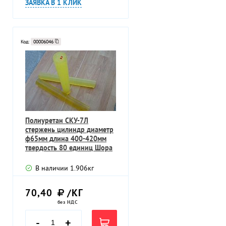
ЗАЯВКА В 1 КЛИК
Код:
00006046
Полиуретан СКУ-7Л
стержень цилиндр диаметр
ф65мм длина 400-420мм
твердость 80 единиц Шора
В наличии
1.906
кг
70,40
/КГ
без НДС
-
+