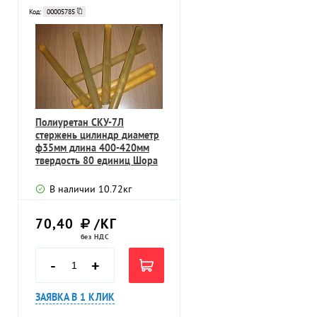
Код:
00005785
Полиуретан СКУ-7Л
стержень цилиндр диаметр
ф35мм длина 400-420мм
твердость 80 единиц Шора
В наличии
10.72
кг
70,40
/КГ
без НДС
-
+
ЗАЯВКА В 1 КЛИК