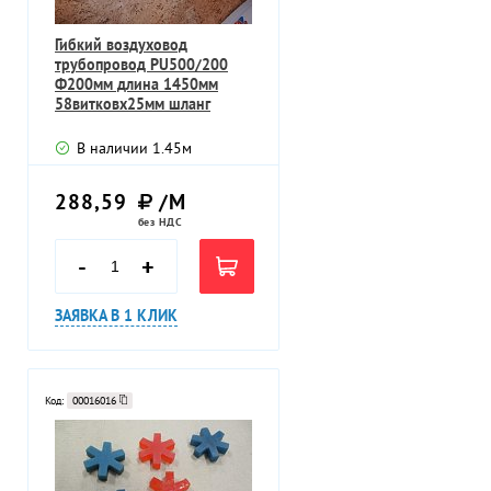
Гибкий воздуховод
трубопровод PU500/200
Ф200мм длина 1450мм
58витковх25мм шланг
В наличии
1.45
м
288,59
/М
без НДС
-
+
ЗАЯВКА В 1 КЛИК
Код:
00016016