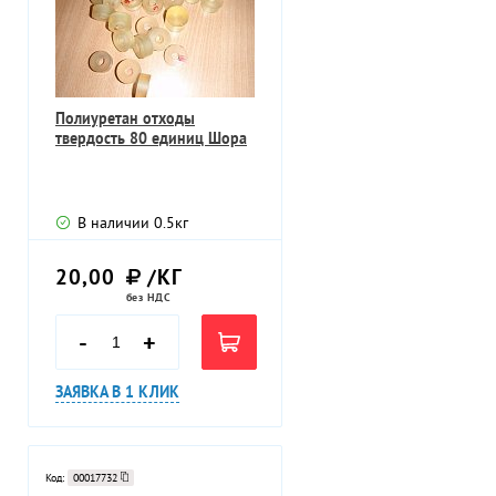
Полиуретан отходы
твердость 80 единиц Шора
В наличии
0.5
кг
20,00
/КГ
без НДС
-
+
ЗАЯВКА В 1 КЛИК
Код:
00017732