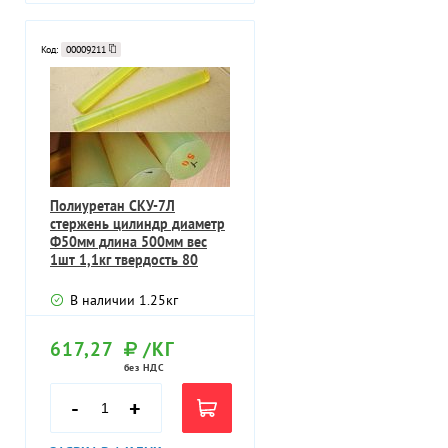
Код:
00009211
Полиуретан СКУ-7Л
стержень цилиндр диаметр
Ф50мм длина 500мм вес
1шт 1,1кг твердость 80
единиц Шора
В наличии
1.25
кг
617,27
/КГ
без НДС
-
+