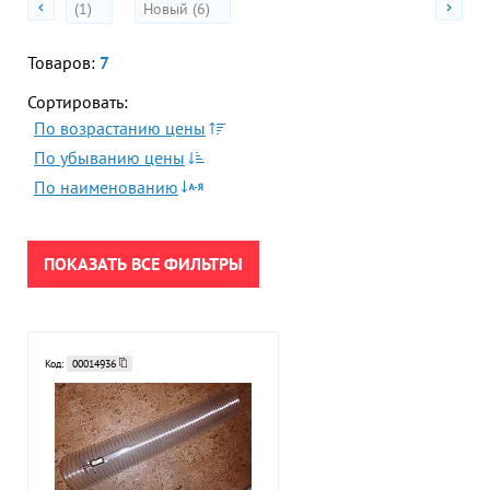
(1)
Новый (6)
Гор
ПРИМЕНИТЬ
Во
Товаров:
7
Сортировать:
Время р
СБРОСИТЬ
Пн-Пт:
По возрастанию цены
По убыванию цены
Телефон
По наименованию
+7 (473
E-mail
sales
ПОКАЗАТЬ ВСЕ ФИЛЬТРЫ
Код:
00014936