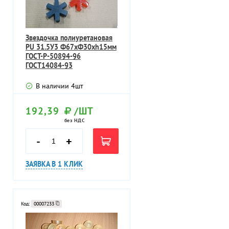
Звездочка полиуретановая
PU 31.5У3 Ф67хФ30хh15мм
ГОСТ-Р-50894-96
ГОСТ14084-93
В наличии
4
шт
192,39
/ШТ
без НДС
-
+
ЗАЯВКА В 1 КЛИК
Код:
00007233