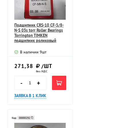
Подшипник CRS-10 CF-5/8-
N-S 03s torr Roller Bearings
Torrington TIMKEN
подшипник роликовый
кулачковы
В наличии
9
шт
271,38
/ШТ
без НДС
-
+
ЗАЯВКА В 1 КЛИК
Код:
00000292