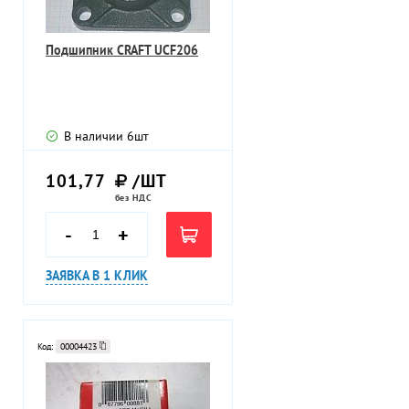
Подшипник CRAFT UCF206
В наличии
6
шт
101,77
/ШТ
без НДС
-
+
ЗАЯВКА В 1 КЛИК
Код:
00004423