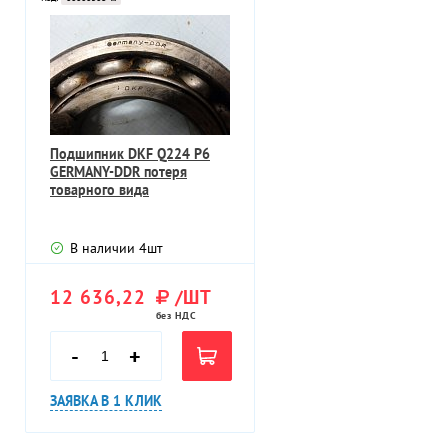
Подшипник DKF Q224 P6
GERMANY-DDR потеря
товарного вида
В наличии
4
шт
12 636,22
/ШТ
без НДС
-
+
ЗАЯВКА В 1 КЛИК