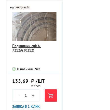
Код:
00021431
Подшипник epk 6-
7212А(30212)
В наличии
2
шт
135,69
/ШТ
без НДС
-
+
ЗАЯВКА В 1 КЛИК