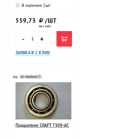
В наличии
1
шт
559,73
/ШТ
без НДС
-
+
ЗАЯВКА В 1 КЛИК
Код:
0Л-00000650
Подшипник CRAFT 7309-AC