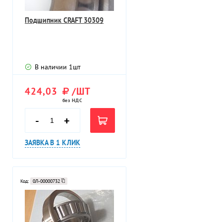
Подшипник CRAFT 30309
В наличии
1
шт
424,03
/ШТ
без НДС
-
+
ЗАЯВКА В 1 КЛИК
Код:
0Л-00000732