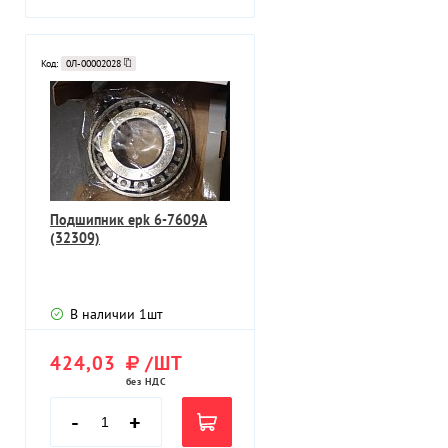
Код:
0Л-00002028
Подшипник epk 6-7609A
(32309)
В наличии
1
шт
424,03
/ШТ
без НДС
-
+