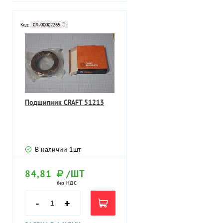
Код:
0Л-00002265
Подшипник CRAFT 51213
В наличии
1
шт
84,81
/ШТ
без НДС
-
+