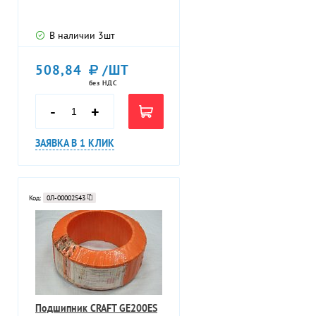
В наличии
3
шт
508,84
/ШТ
без НДС
-
+
ЗАЯВКА В 1 КЛИК
Код:
0Л-00002543
Подшипник CRAFT GE200ES