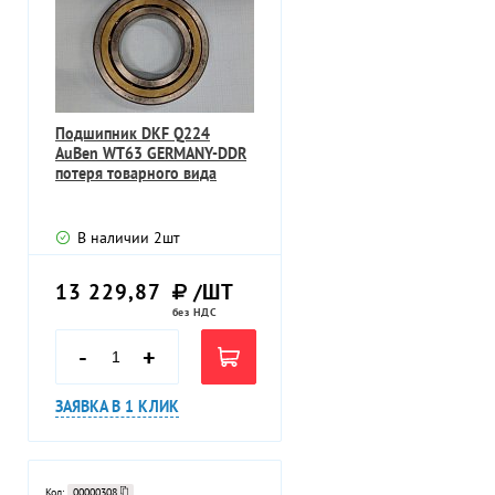
Подшипник DKF Q224
AuBen WT63 GERMANY-DDR
потеря товарного вида
В наличии
2
шт
13 229,87
/ШТ
без НДС
-
+
ЗАЯВКА В 1 КЛИК
Код:
00000308