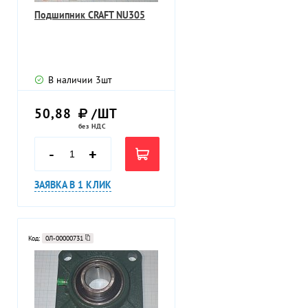
Подшипник CRAFT NU305
В наличии
3
шт
50,88
/ШТ
без НДС
-
+
ЗАЯВКА В 1 КЛИК
Код:
0Л-00000731