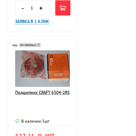
-
+
ЗАЯВКА В 1 КЛИК
Код:
0Л-00003621
Подшипник CRAFT 6304-2RS
В наличии
5
шт
127,21
/ШТ