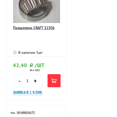
Подшипник CRAFT 32306
В наличии
5
шт
42,40
/ШТ
без НДС
-
+
ЗАЯВКА В 1 КЛИК
Код:
0Л-00002262