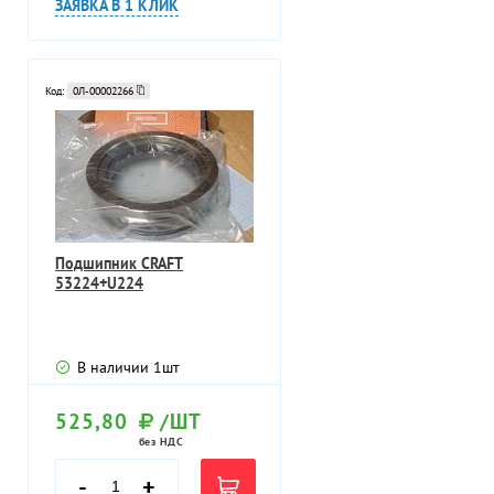
ЗАЯВКА В 1 КЛИК
Код:
0Л-00002266
Подшипник CRAFT
53224+U224
В наличии
1
шт
525,80
/ШТ
без НДС
-
+