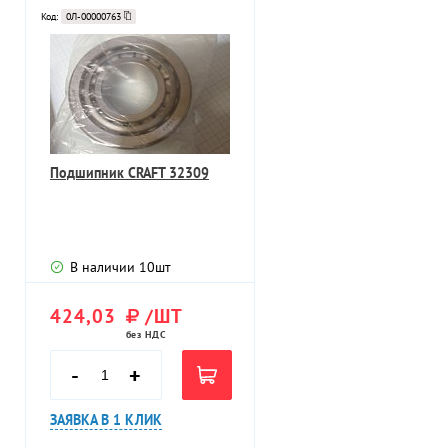
Код:
0Л-00000763
Подшипник CRAFT 32309
В наличии
10
шт
424,03
/ШТ
без НДС
-
+
ЗАЯВКА В 1 КЛИК