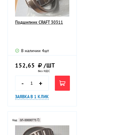
Подшипник CRAFT 30311
В наличии
4
шт
152,65
/ШТ
без НДС
-
+
ЗАЯВКА В 1 КЛИК
Код:
0Л-00000775