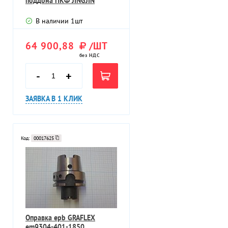
поддона ПКФ JINGJIN
В наличии
1
шт
64 900,88
/ШТ
без НДС
-
+
ЗАЯВКА В 1 КЛИК
Код:
00017625
Оправка epb GRAFLEX
em9304-401-1850