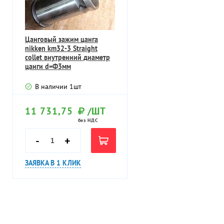
Цанговый зажим цанга
nikken km32-3 Straight
collet внутренний диаметр
цанги d=Ф3мм
В наличии
1
шт
11 731,75
/ШТ
без НДС
-
+
ЗАЯВКА В 1 КЛИК