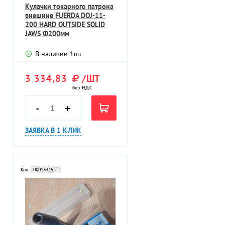
Кулачки токарного патрона
внешние FUERDA DOJ-11-
200 HARD OUTSIDE SOLID
JAWS Ф200мм
В наличии
1
шт
3 334,83
/ШТ
без НДС
-
+
ЗАЯВКА В 1 КЛИК
Код:
00013345