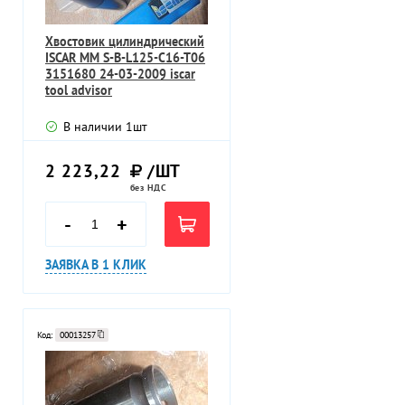
Хвостовик цилиндрический
ISCAR MM S-B-L125-C16-T06
3151680 24-03-2009 iscar
tool advisor
В наличии
1
шт
2 223,22
/ШТ
без НДС
-
+
ЗАЯВКА В 1 КЛИК
Код:
00013257