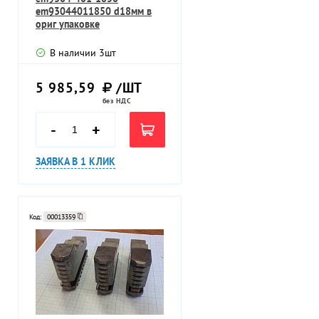
em93044011850 d18мм в
ориг упаковке
В наличии
3
шт
5 985,59
/ШТ
без НДС
-
+
ЗАЯВКА В 1 КЛИК
Код:
00013359