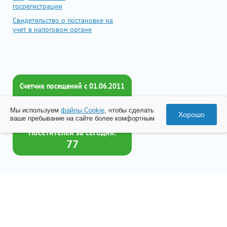
госрегистрации
Свидетельство о постановке на
учет в налоговом органе
Счетчик посещений c 01.06.2011
Всего посетителей:
Мы используем
файлы Cookie
, чтобы сделать
2017946
Хорошо
ваше пребывание на сайте более комфортным
Посетителей за сегодня:
77
Товар успешно добавлен в
корзину
© 2026 Все права принадлежат ООО «Бизнес-Центр Лейрус»
Перейти в корзину
Политика конфиденциальности
Согласие на обработку данных