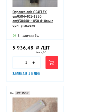
Оправка epb GRAFLEX
em9304-401-1850
em93044011850 d18мм в
ориг упаковке
В наличии
3
шт
5 936,48
/ШТ
без НДС
-
+
ЗАЯВКА В 1 КЛИК
Код:
00013345