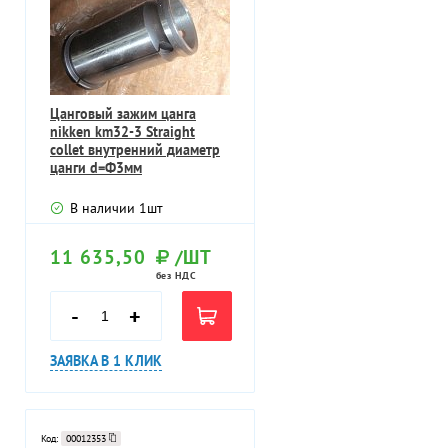
Цанговый зажим цанга
nikken km32-3 Straight
collet внутренний диаметр
цанги d=Ф3мм
В наличии
1
шт
11 635,50
/ШТ
без НДС
-
+
ЗАЯВКА В 1 КЛИК
Код:
00012353