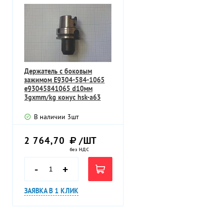
Держатель с боковым
зажимом E9304-584-1065
e93045841065 d10мм
3gхmm/kg конус hsk-a63
В наличии
3
шт
2 764,70
/ШТ
без НДС
-
+
ЗАЯВКА В 1 КЛИК