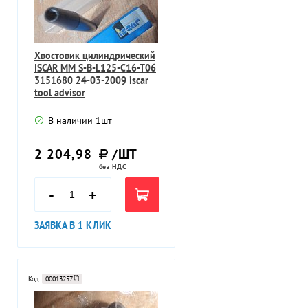
Хвостовик цилиндрический
ISCAR MM S-B-L125-C16-T06
3151680 24-03-2009 iscar
tool advisor
В наличии
1
шт
2 204,98
/ШТ
без НДС
-
+
ЗАЯВКА В 1 КЛИК
Код:
00013257