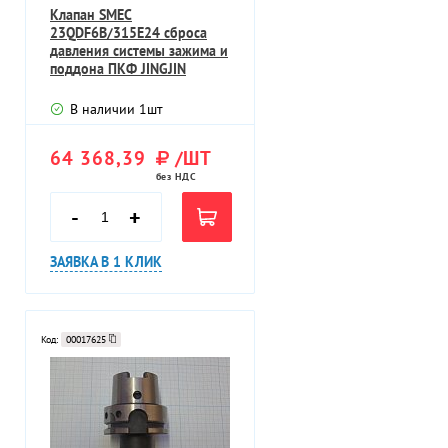
Клапан SMEC
23QDF6B/315E24 сброса
давления системы зажима и
поддона ПКФ JINGJIN
В наличии
1
шт
64 368,39
/ШТ
без НДС
-
+
ЗАЯВКА В 1 КЛИК
Код:
00017625