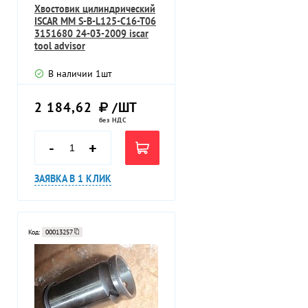
Хвостовик цилиндрический
ISCAR MM S-B-L125-C16-T06
3151680 24-03-2009 iscar
tool advisor
В наличии
1
шт
2 184,62
/ШТ
без НДС
-
+
ЗАЯВКА В 1 КЛИК
Код:
00013257