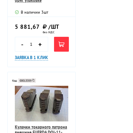
ориг упаковке
В наличии
3
шт
5 881,67
/ШТ
без НДС
-
+
ЗАЯВКА В 1 КЛИК
Код:
00013359
Кулачки токарного патрона
внешние FUERDA DOJ-11-