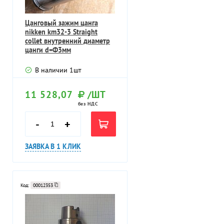
Цанговый зажим цанга
nikken km32-3 Straight
collet внутренний диаметр
цанги d=Ф3мм
В наличии
1
шт
11 528,07
/ШТ
без НДС
-
+
ЗАЯВКА В 1 КЛИК
Код:
00012353