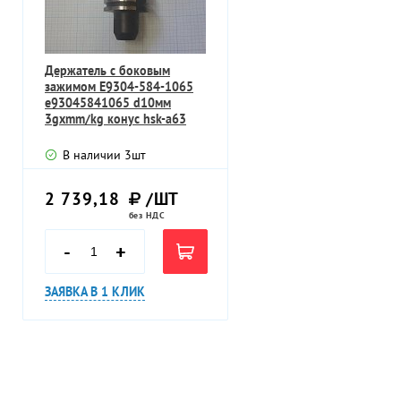
Держатель с боковым
зажимом E9304-584-1065
e93045841065 d10мм
3gхmm/kg конус hsk-a63
В наличии
3
шт
2 739,18
/ШТ
без НДС
-
+
ЗАЯВКА В 1 КЛИК