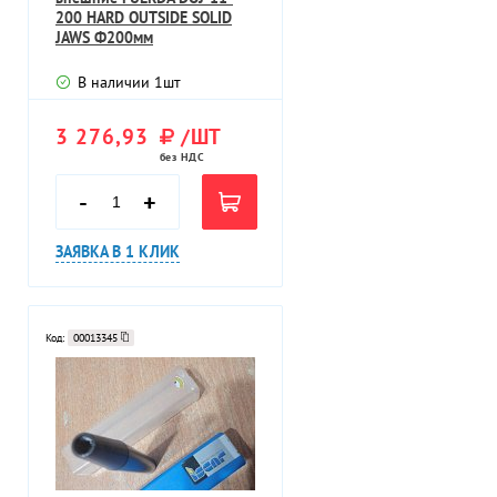
200 HARD OUTSIDE SOLID
JAWS Ф200мм
В наличии
1
шт
3 276,93
/ШТ
без НДС
-
+
ЗАЯВКА В 1 КЛИК
Код:
00013345