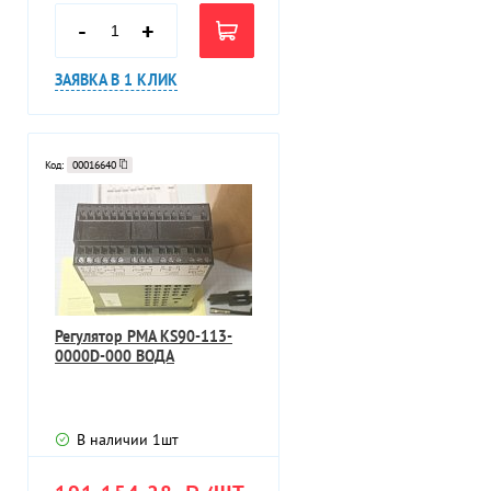
-
+
ЗАЯВКА В 1 КЛИК
Код:
00016640
Регулятор PMA KS90-113-
0000D-000 ВОДА
В наличии
1
шт