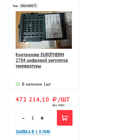
Код:
00014989
Контроллер EUROTHERM
2704 цифровой регулятор
температуры
В наличии
1
шт
472 214,10
/ШТ
без НДС
-
+
ЗАЯВКА В 1 КЛИК