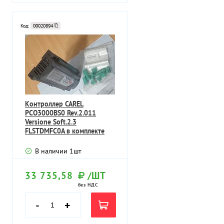
Код:
00020894
Контроллер CAREL
PCO3000BS0 Rev.2.011
Versione Soft.2.3
FLSTDMFC0A в комплекте
разъемы под
В наличии
1
шт
33 735,58
/ШТ
без НДС
-
+