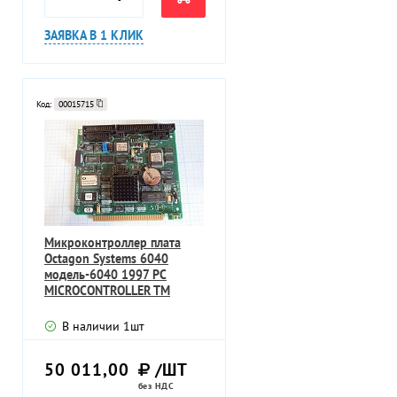
ЗАЯВКА В 1 КЛИК
Код:
00015715
Микроконтроллер плата
Octagon Systems 6040
модель-6040 1997 PC
MICROCONTROLLER TM
6304711 REV.3
В наличии
1
шт
50 011,00
/ШТ
без НДС