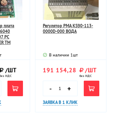
р плата
Регулятор PMA KS90-113-
 6040
0000D-000 ВОДА
97 PC
ER TM
т
В наличии
1
шт
/ШТ
191 154,28
/ШТ
без НДС
без НДС
-
+
К
ЗАЯВКА В 1 КЛИК