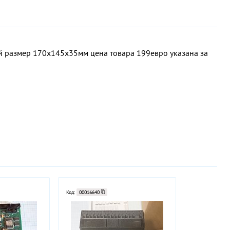
 размер 170х145х35мм цена товара 199евро указана за
Код:
00016640