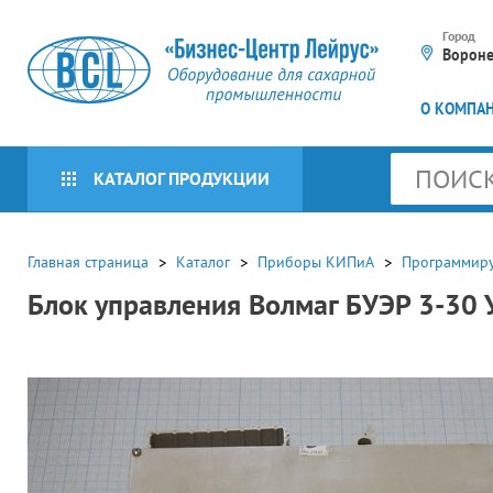
Город
Ворон
О КОМПА
КАТАЛОГ ПРОДУКЦИИ
КАТАЛОГ БРЕНДОВ
Главная страница
Каталог
Приборы КИПиА
Программиру
Блок управления Волмаг БУЭР 3-3
Оборудование для
сахарной
промышленности
Оборудование для
Приборы КИПиА
упаковочных линий (16)
Мешкозашивочное
Программируемые
Пневмооборудование
оборудование (30)
контроллеры и системы
автоматизации (404)
Пресс-грануляторы (415)
Подготовка воздуха (65)
Электротехническое