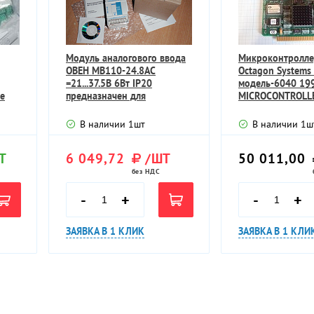
Модуль аналогового ввода
Микроконтролле
ОВЕН МВ110-24.8АС
Octagon Systems
=21...37.5В 6Вт IP20
модель-6040 19
е
предназначен для
MICROCONTROLL
преобразования
6304711 REV.3
В наличии
1
шт
В наличии
1
ш
Т
6 049,72
/ШТ
50 011,00
без НДС
-
+
-
+
ЗАЯВКА В 1 КЛИК
ЗАЯВКА В 1 КЛИ