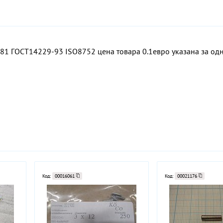
 ГОСТ14229-93 ISO8752 цена товара 0.1евро указана за одн
Код:
00016061
Код:
00021176