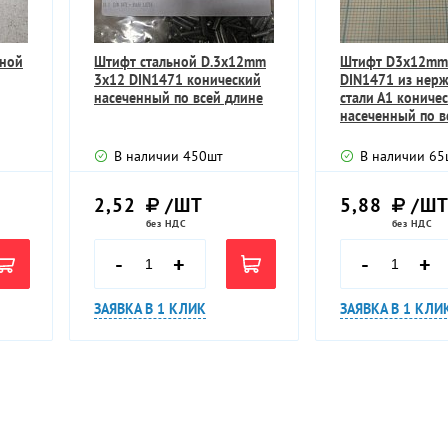
ьной
Штифт стальной D.3х12mm
Штифт D3х12mm
3х12 DIN1471 конический
DIN1471 из нер
насеченный по всей длине
стали А1 кониче
насеченный по в
В наличии
450
шт
В наличии
65
2,52
/ШТ
5,88
/Ш
без НДС
без НДС
-
+
-
+
ЗАЯВКА В 1 КЛИК
ЗАЯВКА В 1 КЛИ