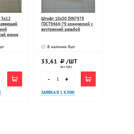
 3х12
Штифт 10х50 DIN7978
жавеющей
ГОСТ9464-79 конический с
ский
внутренней резьбой
сей длине
шт
В наличии
8
шт
Т
33,61
/ШТ
без НДС
-
+
К
ЗАЯВКА В 1 КЛИК