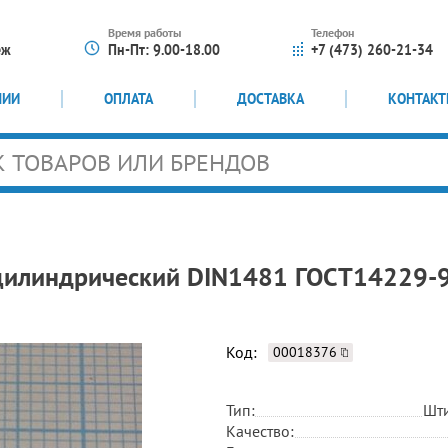
Время работы
Телефон
еж
Пн-Пт: 9.00-18.00
+7 (473) 260-21-34
НИИ
ОПЛАТА
ДОСТАВКА
КОНТАК
цилиндрический DIN1481 ГОСТ14229-
Код:
00018376
Тип:
Шти
Качество: