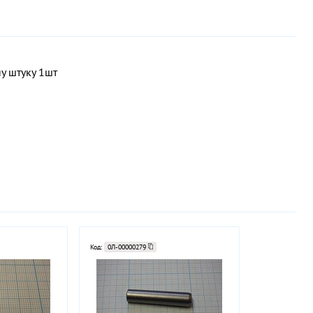
у штуку 1шт
Код:
0Л-00000279