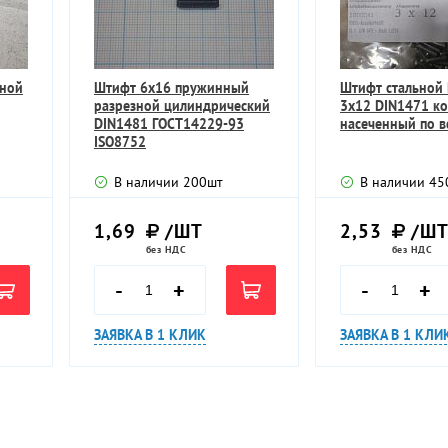
ьной
Штифт 6х16 пружинный
Штифт стальной
разрезной цилиндрический
3х12 DIN1471 к
DIN1481 ГОСТ14229-93
насеченный по в
ISO8752
В наличии
200
шт
В наличии
45
1,69
/ШТ
2,53
/Ш
без НДС
без НДС
-
+
-
+
ЗАЯВКА В 1 КЛИК
ЗАЯВКА В 1 КЛИ