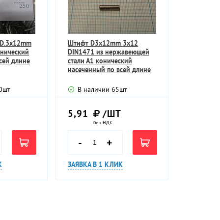
 D.3х12mm
Штифт D3х12mm 3х12
онический
DIN1471 из нержавеющей
сей длине
стали А1 конический
насеченный по всей длине
0
шт
В наличии
65
шт
Т
5,91
/ШТ
без НДС
-
+
К
ЗАЯВКА В 1 КЛИК