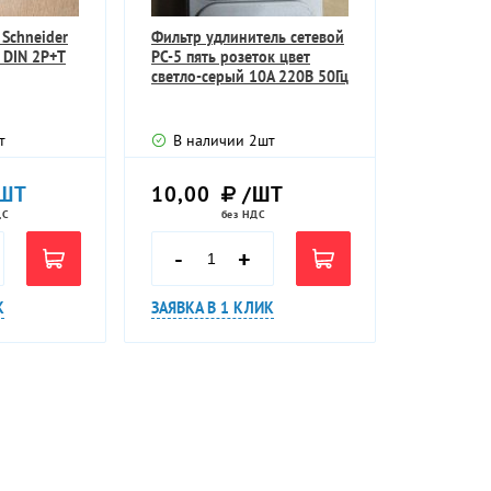
 Schneider
Фильтр удлинитель сетевой
C DIN 2P+T
РС-5 пять розеток цвет
светло-серый 10А 220В 50Гц
т
В наличии
2
шт
ШТ
10,00
/ШТ
ДС
без НДС
-
+
К
ЗАЯВКА В 1 КЛИК