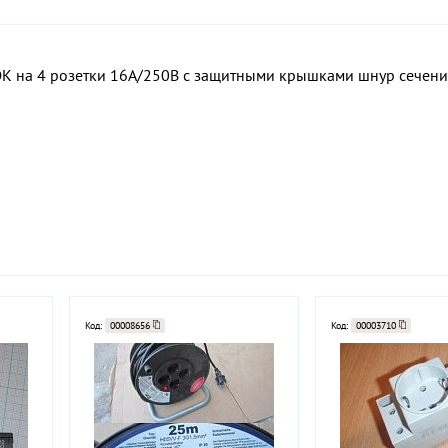
К на 4 розетки 16А/250В с защитными крышками шнур сечени
Код:
00008656
Код:
00003710