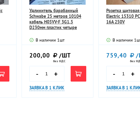
ic
Удлинитель барабанный
Розетка щитовая
Schwabe 25 метров 10104
Electric 15310 P
кабель H05VV-F 3G1,5
16A 250V
D230мм пластик четыре
розетки
В наличии
1
шт
В наличии
1
ш
200,00
/ШТ
759,40
/
без НДС
без Н
-
+
-
+
ЗАЯВКА В 1 КЛИК
ЗАЯВКА В 1 КЛИ