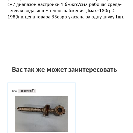
см2 диапазон настройки 1,6-6кгс/см2,рабочая среда-
сетевая водасистем теплоснабжения ,Тмах=180гр.С
1989г.в. цена товара 38евро указана за одну штуку 1шт.
Вас так же может заинтересовать
Код:
00003988