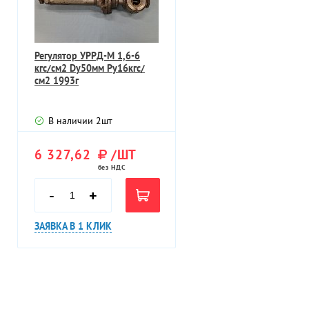
Регулятор УРРД-М 1,6-6
кгс/см2 Dу50мм Ру16кгс/
см2 1993г
В наличии
2
шт
6 327,62
/ШТ
без НДС
-
+
ЗАЯВКА В 1 КЛИК