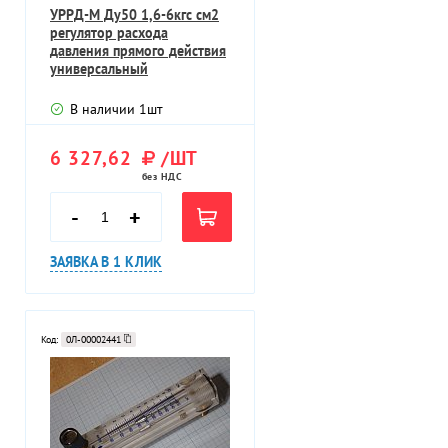
УРРД-М Ду50 1,6-6кгс см2
регулятор расхода
давления прямого действия
универсальный
межфланцевый
В наличии
1
шт
6 327,62
/ШТ
без НДС
-
+
ЗАЯВКА В 1 КЛИК
Код:
0Л-00002441