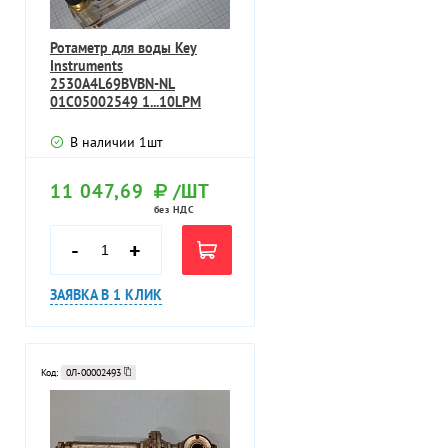
Ротаметр для воды Key
Instruments
2530A4L69BVBN-NL
01C05002549 1...10LPM
60...600LPH расход воды
60.
В наличии
1
шт
11 047,69
/ШТ
без НДС
-
+
ЗАЯВКА В 1 КЛИК
Код:
0Л-00002493