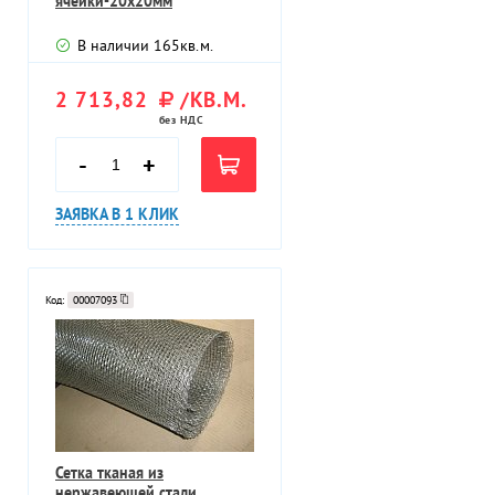
ячейки-20х20мм
В наличии
165
кв.м.
2 713,82
/КВ.М.
без НДС
-
+
ЗАЯВКА В 1 КЛИК
Код:
00007093
Сетка тканая из
нержавеющей стали