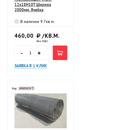
12х18Н10Т Ширина
2000мм. Ячейка
6х6х1мм.ГОСТ 3826-82
В наличии
9.7
кв.м.
460,00
/КВ.М.
без НДС
-
+
ЗАЯВКА В 1 КЛИК
Код:
00005829