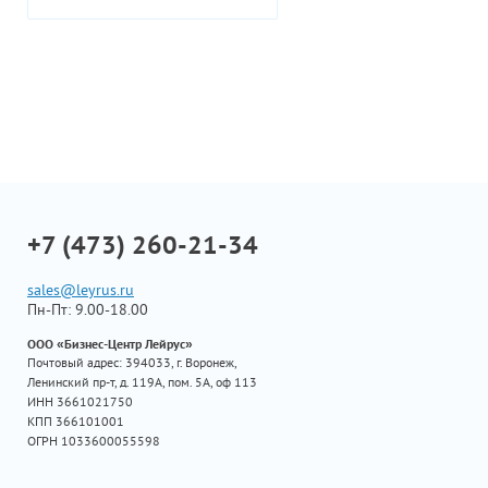
+7 (473) 260-21-34
sales@leyrus.ru
Пн-Пт: 9.00-18.00
ООО «Бизнес-Центр Лейрус»
Почтовый адрес: 394033, г. Воронеж,
Ленинский пр-т, д. 119А, пом. 5А, оф 113
ИНН 3661021750
КПП 366101001
ОГРН 1033600055598