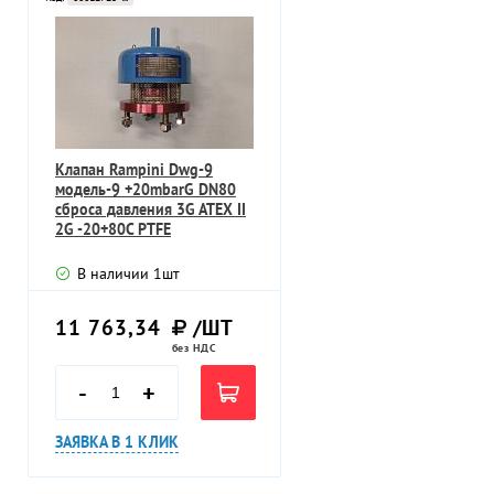
Клапан Rampini Dwg-9
модель-9 +20mbarG DN80
сброса давления 3G ATEX II
2G -20+80C PTFE
В наличии
1
шт
11 763,34
/ШТ
без НДС
-
+
ЗАЯВКА В 1 КЛИК