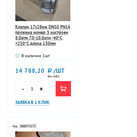
Клапан 17с28нж DN50 PN16
пружина номер 3 настроен
8.0атм 7.0-10.0атм -40°C
+250°C длина 130мм
В наличии
1
шт
14 788,20
/ШТ
без НДС
-
+
ЗАЯВКА В 1 КЛИК
Код:
00007713