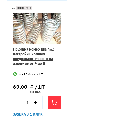
Код:
00009578
Пружина номер два №2
настройки клапана
предохранительного на
давление от 4 до 8
атмосфер клапан УФ 5
В наличии
2
шт
60,00
/ШТ
без НДС
-
+
ЗАЯВКА В 1 КЛИК