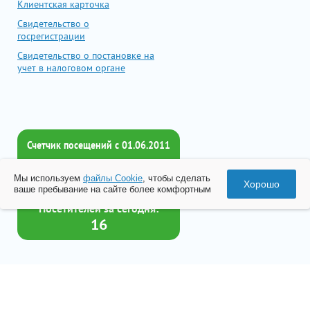
Клиентская карточка
Свидетельство о
госрегистрации
Свидетельство о постановке на
учет в налоговом органе
Счетчик посещений c 01.06.2011
Всего посетителей:
Мы используем
файлы Cookie
, чтобы сделать
2017408
Хорошо
ваше пребывание на сайте более комфортным
Посетителей за сегодня:
16
Товар успешно добавлен в
корзину
© 2026 Все права принадлежат ООО «Бизнес-Центр Лейрус»
Перейти в корзину
Политика конфиденциальности