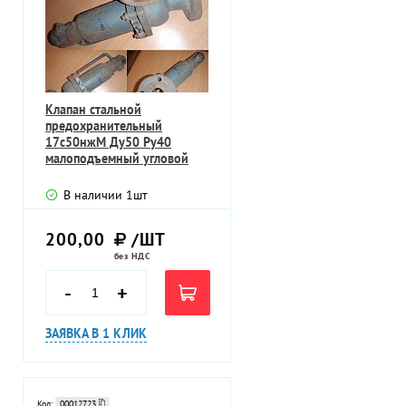
Клапан стальной
предохранительный
17с50нжМ Ду50 Ру40
малоподъемный угловой
В наличии
1
шт
200,00
/ШТ
без НДС
-
+
ЗАЯВКА В 1 КЛИК
Код:
00012723