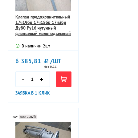
Клапан предохранительный
17ч19бр 17ч18бр 17ч3бр
Ду80 Ру16 чугунный
фланцевый малоподъемный
В наличии
2
шт
6 385,81
/ШТ
без НДС
-
+
ЗАЯВКА В 1 КЛИК
Код:
00015316