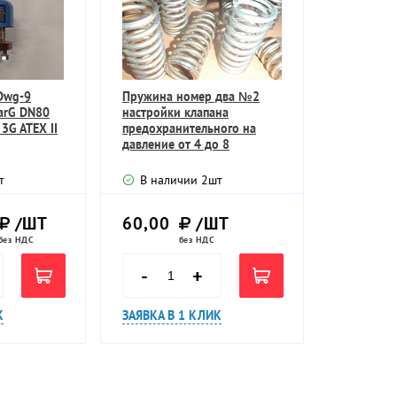
Dwg-9
Пружина номер два №2
arG DN80
настройки клапана
3G ATEX II
предохранительного на
давление от 4 до 8
атмосфер клапан УФ 5
т
В наличии
2
шт
/ШТ
60,00
/ШТ
без НДС
без НДС
-
+
К
ЗАЯВКА В 1 КЛИК