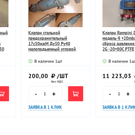
ьный
Клапан стальной
Клапан Rampini 
предохранительный
модель-9 +20mb
а
17с50нжМ Ду50 Ру40
сброса давления 
50
малоподъемный угловой
2G -20+80C PTFE
В наличии
1
шт
В наличии
1
ш
200,00
/ШТ
11 223,03
без НДС
-
+
-
+
ЗАЯВКА В 1 КЛИК
ЗАЯВКА В 1 КЛИ