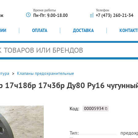
Время работы
Телефон
еж
Пн-Пт: 9.00-18.00
+7 (473) 260-21-34
НИИ
ОПЛАТА
ДОСТАВКА
КОНТАК
атура
Клапаны предохранительные
р 17ч18бр 17ч3бр Ду80 Ру16 чугунн
Код:
00005934
Тип:
предох