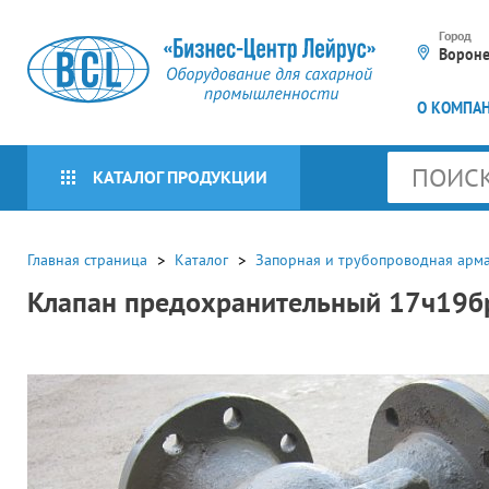
Город
Ворон
О КОМПА
КАТАЛОГ ПРОДУКЦИИ
КАТАЛОГ БРЕНДОВ
Главная страница
Каталог
Запорная и трубопроводная арм
Клапан предохранительный 17ч19б
Оборудование для
сахарной
промышленности
Оборудование для
Приборы КИПиА
упаковочных линий (16)
Мешкозашивочное
Программируемые
Пневмооборудование
оборудование (30)
контроллеры и системы
автоматизации (404)
Пресс-грануляторы (415)
Подготовка воздуха (65)
Электротехническое