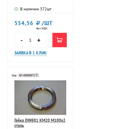
В наличии
372
шт
554,56
/ШТ
без НДС
-
+
ЗАЯВКА В 1 КЛИК
Код:
0Л-00000872
Гайка DIN981 KM20 M100х2
сталь