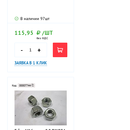
В наличии
97
шт
115,95
/ШТ
без НДС
-
+
ЗАЯВКА В 1 КЛИК
Код:
00007744