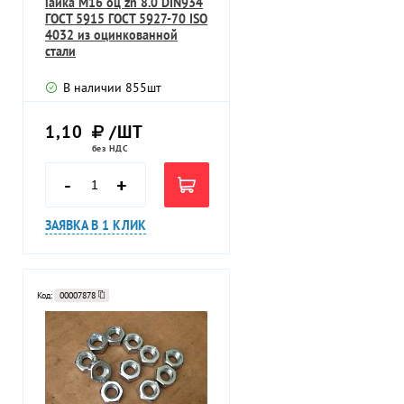
Гайка M16 оц zn 8.0 DIN934
ГОСТ 5915 ГОСТ 5927-70 ISO
4032 из оцинкованной
стали
В наличии
855
шт
1,10
/ШТ
без НДС
-
+
ЗАЯВКА В 1 КЛИК
Код:
00007878