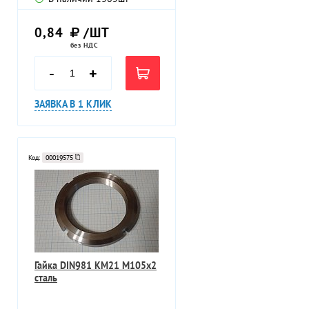
0,84
/ШТ
без НДС
-
+
ЗАЯВКА В 1 КЛИК
Код:
00019575
Гайка DIN981 KM21 M105х2
сталь