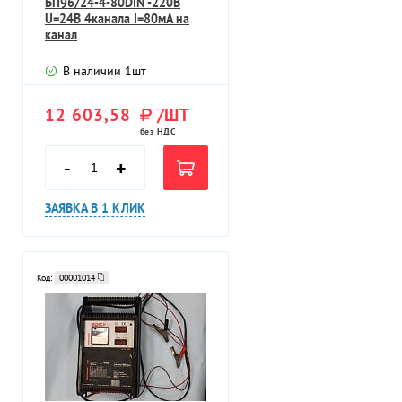
БП96/24-4-80DIN -220В
U=24В 4канала I=80мА на
канал
В наличии
1
шт
12 603,58
/ШТ
без НДС
-
+
ЗАЯВКА В 1 КЛИК
Код:
00001014