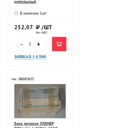
импульсный
В наличии
1
шт
252,07
/ШТ
без НДС
-
+
ЗАЯВКА В 1 КЛИК
Код:
00020736
Блок питания ЭЛЕМЕР