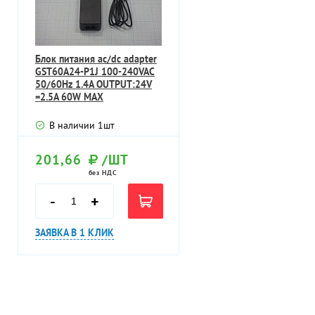
Блок питания ac/dc adapter
GST60A24-P1J 100-240VAC
50/60Hz 1.4A OUTPUT:24V
=2.5A 60W MAX
В наличии
1
шт
201,66
/ШТ
без НДС
-
+
ЗАЯВКА В 1 КЛИК