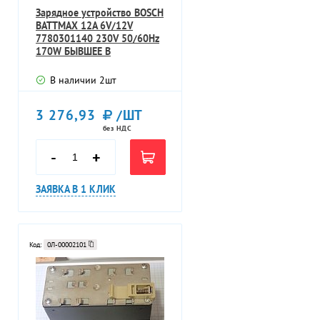
Зарядное устройство BOSCH
BATTMAX 12А 6V/12V
7780301140 230V 50/60Hz
170W БЫВШЕЕ В
УПОТРЕБЛЕНИИ ТЕХН
В наличии
2
шт
3 276,93
/ШТ
без НДС
-
+
ЗАЯВКА В 1 КЛИК
Код:
0Л-00002101