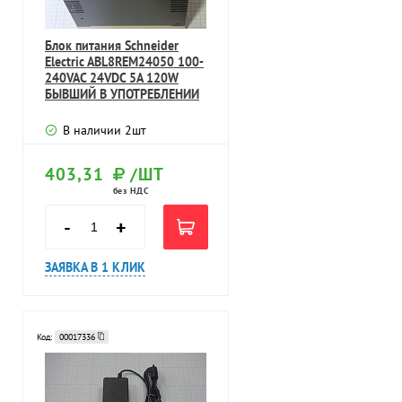
Блок питания Schneider
Electric ABL8REM24050 100-
240VAC 24VDC 5A 120W
БЫВШИЙ В УПОТРЕБЛЕНИИ
ТЕХНИЧЕС
В наличии
2
шт
403,31
/ШТ
без НДС
-
+
ЗАЯВКА В 1 КЛИК
Код:
00017336