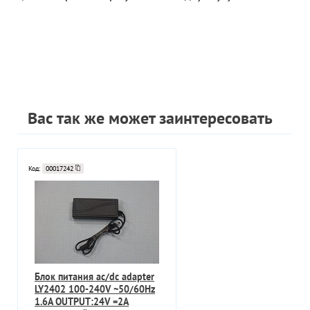
Вас так же может заинтересовать
Код:
00017242
Блок питания ac/dc adapter
LY2402 100-240V ~50/60Hz
1.6A OUTPUT:24V =2A