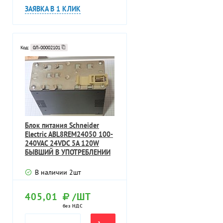
ЗАЯВКА В 1 КЛИК
Код:
0Л-00002101
Блок питания Schneider
Electric ABL8REM24050 100-
240VAC 24VDC 5A 120W
БЫВШИЙ В УПОТРЕБЛЕНИИ
ТЕХНИЧЕС
В наличии
2
шт
405,01
/ШТ
без НДС