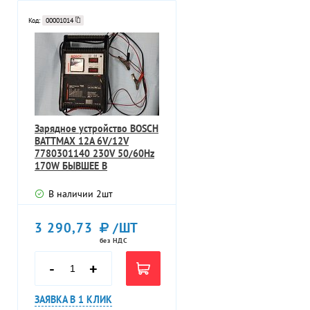
Код:
00001014
Зарядное устройство BOSCH
BATTMAX 12А 6V/12V
7780301140 230V 50/60Hz
170W БЫВШЕЕ В
УПОТРЕБЛЕНИИ ТЕХН
В наличии
2
шт
3 290,73
/ШТ
без НДС
-
+
ЗАЯВКА В 1 КЛИК