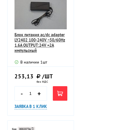
Блок питания ac/dc adapter
LY2402 100-240V ~50/60Hz
1.6A OUTPUT:24V =2A
импульсный
В наличии
1
шт
253,13
/ШТ
без НДС
-
+
ЗАЯВКА В 1 КЛИК
Код:
00020736