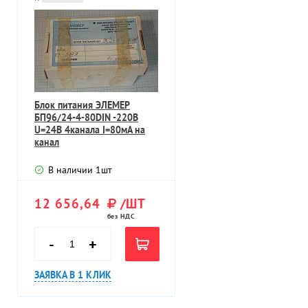
Блок питания ЭЛЕМЕР
БП96/24-4-80DIN -220В
U=24В 4канала I=80мА на
канал
В наличии
1
шт
12 656,64
/ШТ
без НДС
-
+
ЗАЯВКА В 1 КЛИК