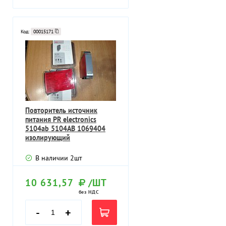
Код:
00015171
Повторитель источник
питания PR electronics
5104ab 5104AB 1069404
изолирующий
преобразователь
В наличии
2
шт
10 631,57
/ШТ
без НДС
-
+