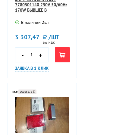
7780301140 230V 50/60Hz
170W БЫВШЕЕ В
УПОТРЕБЛЕНИИ ТЕХН
В наличии
2
шт
3 307,47
/ШТ
без НДС
-
+
ЗАЯВКА В 1 КЛИК
Код:
00015171