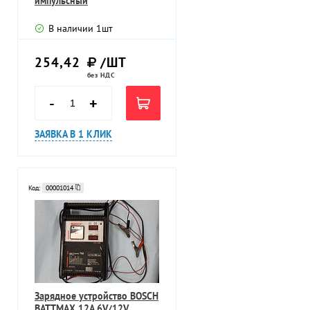
импульсный
В наличии
1
шт
254,42
/ШТ
без НДС
-
+
ЗАЯВКА В 1 КЛИК
Код:
00001014
Зарядное устройство BOSCH
BATTMAX 12А 6V/12V