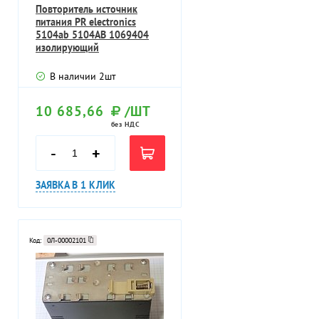
Повторитель источник
питания PR electronics
5104ab 5104AB 1069404
изолирующий
преобразователь
В наличии
2
шт
10 685,66
/ШТ
без НДС
-
+
ЗАЯВКА В 1 КЛИК
Код:
0Л-00002101