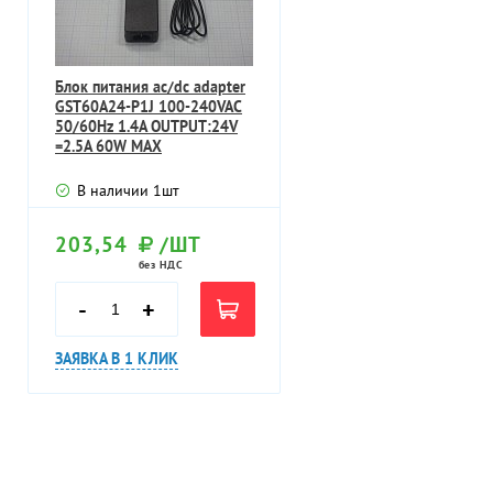
Блок питания ac/dc adapter
GST60A24-P1J 100-240VAC
50/60Hz 1.4A OUTPUT:24V
=2.5A 60W MAX
В наличии
1
шт
203,54
/ШТ
без НДС
-
+
ЗАЯВКА В 1 КЛИК