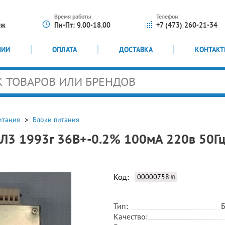
Время работы
Телефон
еж
Пн-Пт: 9.00-18.00
+7 (473) 260-21-34
НИИ
ОПЛАТА
ДОСТАВКА
КОНТАК
итания
Блоки питания
УХЛ3 1993г 36В+-0.2% 100мА 220в 50
Код:
00000758
Тип:
Б
Качество: