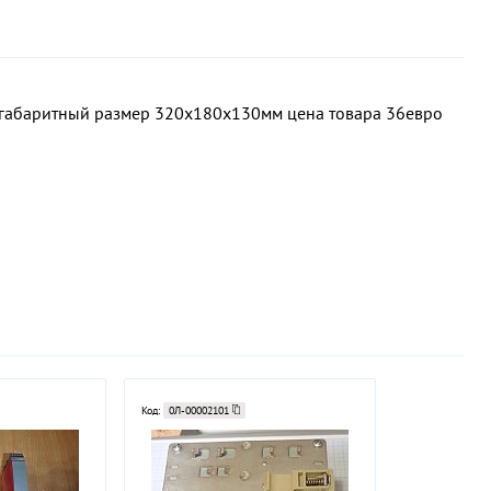
г габаритный размер 320х180х130мм цена товара 36евро
Код:
0Л-00002101