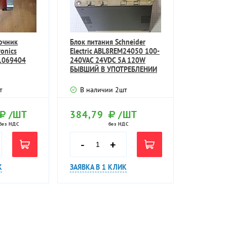
очник
Блок питания Schneider
ronics
Electric ABL8REM24050 100-
1069404
240VAC 24VDC 5A 120W
БЫВШИЙ В УПОТРЕБЛЕНИИ
ТЕХНИЧЕС
т
В наличии
2
шт
/ШТ
384,79
/ШТ
без НДС
без НДС
-
+
К
ЗАЯВКА В 1 КЛИК