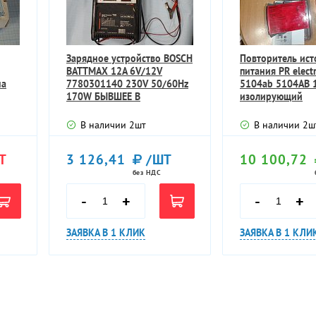
Зарядное устройство BOSCH
Повторитель ист
BATTMAX 12А 6V/12V
питания PR elect
на
7780301140 230V 50/60Hz
5104ab 5104AB 
170W БЫВШЕЕ В
изолирующий
УПОТРЕБЛЕНИИ ТЕХН
преобразователь
В наличии
2
шт
В наличии
2
ш
Т
3 126,41
/ШТ
10 100,72
без НДС
-
+
-
+
ЗАЯВКА В 1 КЛИК
ЗАЯВКА В 1 КЛИ