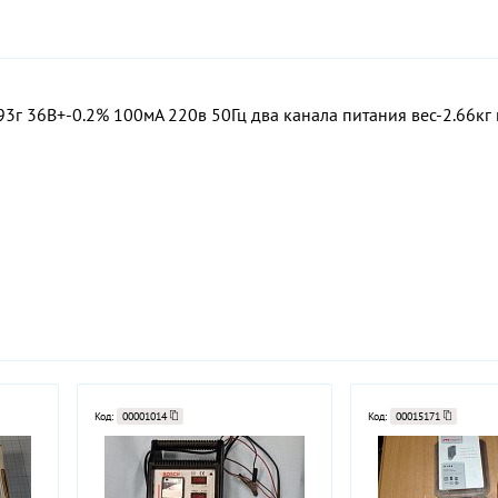
г 36В+-0.2% 100мА 220в 50Гц два канала питания вес-2.66к
Код:
00001014
Код:
00015171