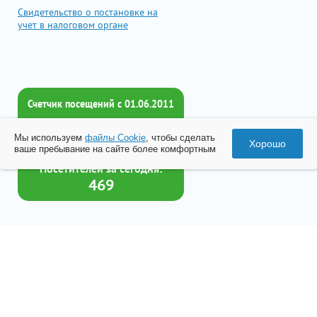
Свидетельство о постановке на
учет в налоговом органе
Счетчик посещений c 01.06.2011
Всего посетителей:
Мы используем
файлы Cookie
, чтобы сделать
2017861
Хорошо
ваше пребывание на сайте более комфортным
Посетителей за сегодня:
469
Товар успешно добавлен в
корзину
© 2026 Все права принадлежат ООО «Бизнес-Центр Лейрус»
Перейти в корзину
Политика конфиденциальности
Согласие на обработку данных