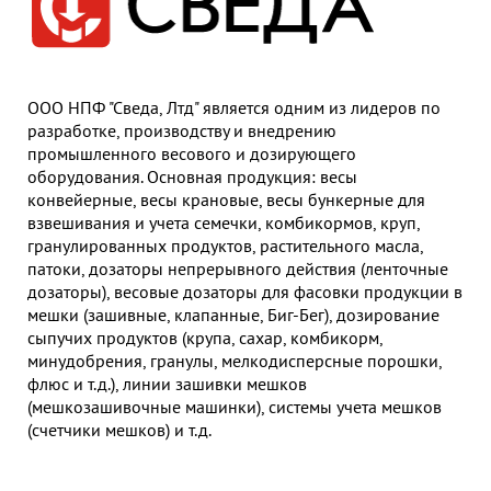
Гор
Во
Время р
ООО НПФ "Сведа, Лтд" является одним из лидеров по
Пн-Пт:
разработке, производству и внедрению
промышленного весового и дозирующего
Телефон
оборудования. Основная продукция: весы
+7 (473
конвейерные, весы крановые, весы бункерные для
взвешивания и учета семечки, комбикормов, круп,
E-mail
гранулированных продуктов, растительного масла,
sales
патоки, дозаторы непрерывного действия (ленточные
дозаторы), весовые дозаторы для фасовки продукции в
мешки (зашивные, клапанные, Биг-Бег), дозирование
сыпучих продуктов (крупа, сахар, комбикорм,
минудобрения, гранулы, мелкодисперсные порошки,
флюс и т.д.), линии зашивки мешков
(мешкозашивочные машинки), системы учета мешков
(счетчики мешков) и т.д.