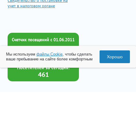
Свидетельство о постановке на
учет в налоговом органе
Счетчик посещений c 01.06.2011
Всего посетителей:
Мы используем
файлы Cookie
, чтобы сделать
2017387
Хорошо
ваше пребывание на сайте более комфортным
Посетителей за сегодня:
461
Товар успешно добавлен в
корзину
© 2026 Все права принадлежат ООО «Бизнес-Центр Лейрус»
Перейти в корзину
Политика конфиденциальности
Согласие на обработку данных
Разработка
«Студия Веб-Сервис»