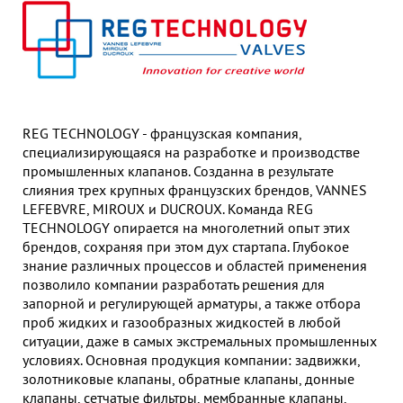
Гор
Во
Время р
Пн-Пт:
REG TECHNOLOGY - французская компания,
Телефон
специализирующаяся на разработке и производстве
+7 (473
промышленных клапанов. Созданна в результате
слияния трех крупных французских брендов, VANNES
E-mail
LEFEBVRE, MIROUX и DUCROUX. Команда REG
sales
TECHNOLOGY опирается на многолетний опыт этих
брендов, сохраняя при этом дух стартапа. Глубокое
знание различных процессов и областей применения
позволило компании разработать решения для
запорной и регулирующей арматуры, а также отбора
проб жидких и газообразных жидкостей в любой
ситуации, даже в самых экстремальных промышленных
условиях. Основная продукция компании: задвижки,
золотниковые клапаны, обратные клапаны, донные
клапаны, сетчатые фильтры, мембранные клапаны,