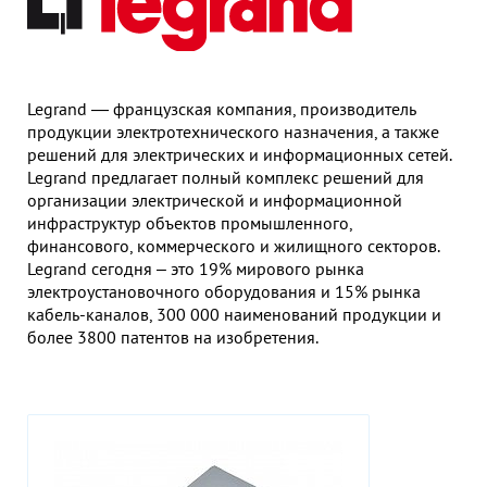
Гор
Во
Время р
Legrand — французская компания, производитель
Пн-Пт:
продукции электротехнического назначения, а также
решений для электрических и информационных сетей.
Телефон
Legrand предлагает полный комплекс решений для
+7 (473
организации электрической и информационной
инфраструктур объектов промышленного,
E-mail
финансового, коммерческого и жилищного секторов.
sales
Legrand сегодня – это 19% мирового рынка
электроустановочного оборудования и 15% рынка
кабель-каналов, 300 000 наименований продукции и
более 3800 патентов на изобретения.