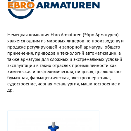
Гор
Во
Время р
Пн-Пт:
Немецкая компания Ebro Armaturen (Эбро Арматурен)
является одним из мировых лидеров по производству и
Телефон
продаже регулирующей и запорной арматуры общего
+7 (473
применения, приводов и технологий автоматизации, а
также арматуры для сложных и экстремальных условий
E-mail
эксплуатации в таких отраслях промышленности как
sales
химическая и нефтехимическая, пищевая, целлюлозно-
бумажная, фармацевтическая, электроэнергетика,
судостроение, черная металлургия, машиностроение и
др.