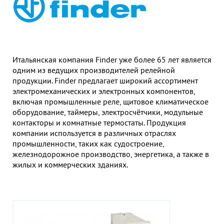
Гор
Во
Время р
Пн-Пт:
Итальянская компания Finder уже более 65 лет является
одним из ведущих производителей релейной
Телефон
продукции. Finder предлагает широкий ассортимент
+7 (473
электромеханических и электронных компонентов,
включая промышленные реле, щитовое климатическое
E-mail
оборудование, таймеры, электросчётчики, модульные
sales
контакторы и комнатные термостаты. Продукция
компании используется в различных отраслях
промышленности, таких как судостроение,
железнодорожное производство, энергетика, а также в
жилых и коммерческих зданиях.