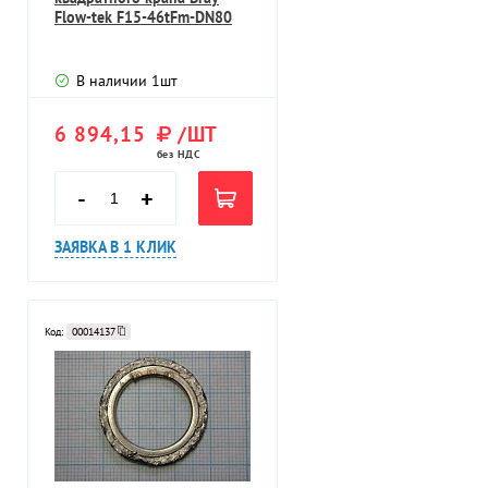
Flow-tek F15-46tFm-DN80
В наличии
1
шт
6 894,15
/ШТ
без НДС
-
+
ЗАЯВКА В 1 КЛИК
Код:
00014137