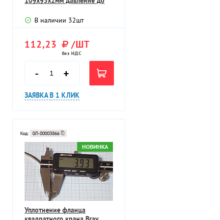
109х95х2мм давление до
40МПа
В наличии
32
шт
112,23
/ШТ
без НДС
-
+
ЗАЯВКА В 1 КЛИК
Код:
0Л-00003866
НОВИНКА
Уплотнение фланца
квадратного крана Bray