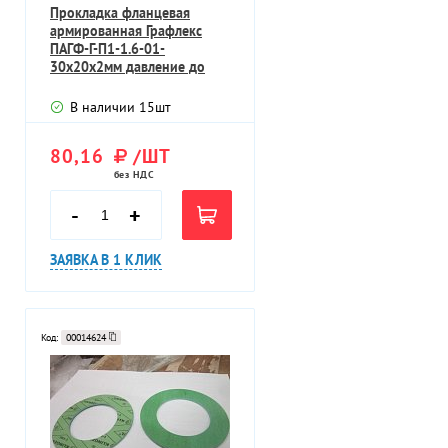
Прокладка фланцевая
армированная Графлекс
ПАГФ-Г-П1-1.6-01-
30х20х2мм давление до
40МПа
В наличии
15
шт
80,16
/ШТ
без НДС
-
+
ЗАЯВКА В 1 КЛИК
Код:
00014624