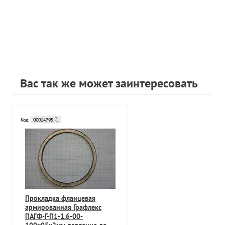
Вас так же может заинтересовать
Код:
00014795
Прокладка фланцевая
армированная Графлекс
ПАГФ-Г-П1-1.6-00-