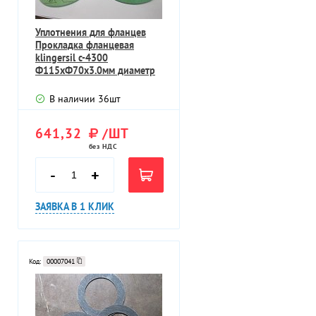
Уплотнения для фланцев
Прокладка фланцевая
klingersil c-4300
Ф115хФ70х3.0мм диаметр
наружный Ф115мм
В наличии
36
шт
641,32
/ШТ
без НДС
-
+
ЗАЯВКА В 1 КЛИК
Код:
00007041