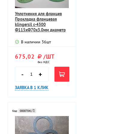
Уплотнения для фланцев
Прокладка фланцевая
klingersil c-4300
Ф115хФ70х3.0мм диаметр
наружный Ф115мм
В наличии
36
шт
675,02
/ШТ
без НДС
-
+
ЗАЯВКА В 1 КЛИК
Код:
00007041