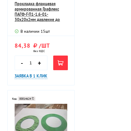
Прокладка фланцевая
армированная Графлекс
ПАГФ-Г-П1-1.6-01-
30х20х2мм давление до
40МПа
В наличии
15
шт
84,38
/ШТ
без НДС
-
+
ЗАЯВКА В 1 КЛИК
Код:
00014624