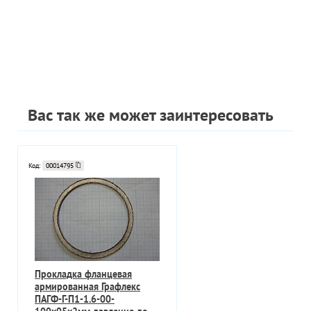
Вас так же может заинтересовать
Код:
00014795
Прокладка фланцевая
армированная Графлекс
ПАГФ-Г-П1-1.6-00-