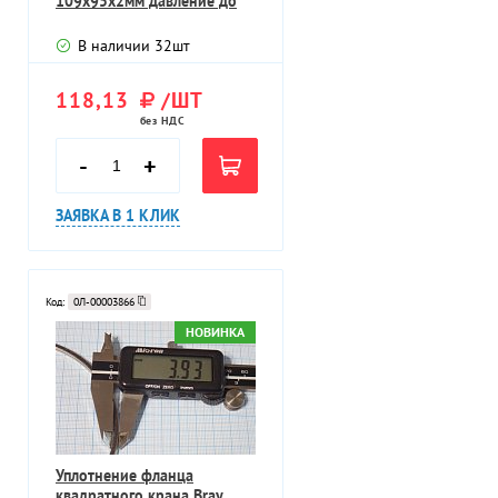
109х95х2мм давление до
40МПа
В наличии
32
шт
118,13
/ШТ
без НДС
-
+
ЗАЯВКА В 1 КЛИК
Код:
0Л-00003866
НОВИНКА
Уплотнение фланца
квадратного крана Bray