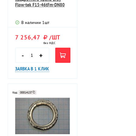
Flow-tek F15-46tFm-DN80
В наличии
1
шт
7 256,47
/ШТ
без НДС
-
+
ЗАЯВКА В 1 КЛИК
Код:
00014137