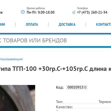
Время работы
Телефон
еж
Пн-Пт: 9.00-18.00
+7 (473) 260-21-34
НИИ
ОПЛАТА
ДОСТАВКА
КОНТАК
 показывающие
ипа ТГП-100 +30гр.С-+105гр.С длин
Код:
00010913
Тип:
Термом
Качество: