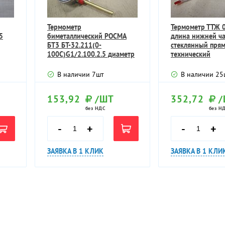
Термометр
Термометр ТТЖ 0.
5
биметаллический РОСМА
длина нижней ч
БТ3 БТ-32.211(0-
стеклянный пря
100С)G1/2.100.2.5 диаметр
технический
Ф63мм
В наличии
7
шт
В наличии
25
153,92
/ШТ
352,72
/
без НДС
без Н
-
+
-
+
ЗАЯВКА В 1 КЛИК
ЗАЯВКА В 1 КЛИ