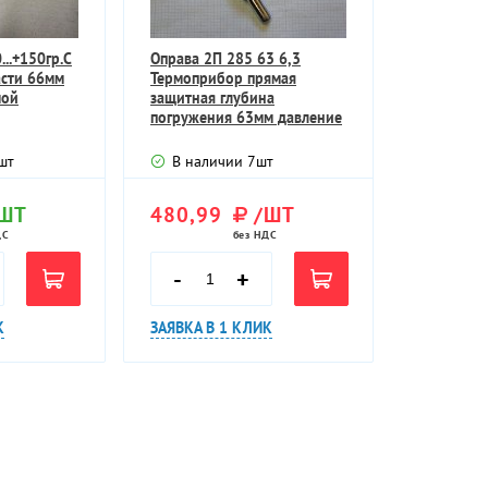
..+150гр.С
Оправа 2П 285 63 6,3
асти 66мм
Термоприбор прямая
мой
защитная глубина
погружения 63мм давление
Ру 6,3МПа
шт
В наличии
7
шт
ШТ
480,99
/ШТ
ДС
без НДС
-
+
К
ЗАЯВКА В 1 КЛИК