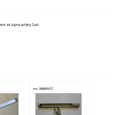
на за одну штуку 1шт
Код:
00008331