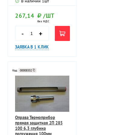
В наличии
1
шт
267,14
/ШТ
без НДС
-
+
ЗАЯВКА В 1 КЛИК
Код:
00008332
Оправа Термоприбор
прямая защитная 2П 285
100 6,3 глубина
погружения 100мм