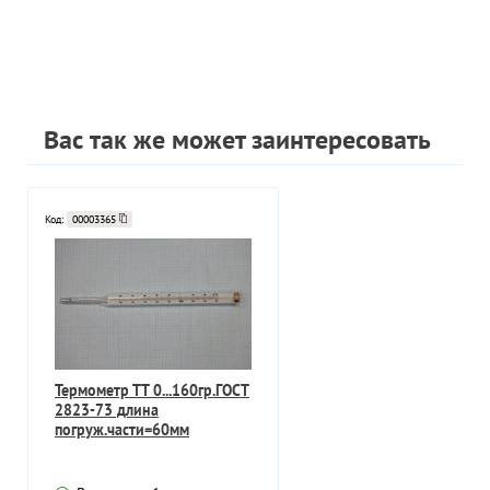
Вас так же может заинтересовать
Код:
00003365
Термометр ТТ 0...160гр.ГОСТ
2823-73 длина
погруж.части=60мм