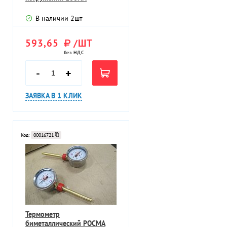
давление Ру 6,3МПа
В наличии
2
шт
593,65
/ШТ
без НДС
-
+
ЗАЯВКА В 1 КЛИК
Код:
00016721
Термометр
биметаллический РОСМА