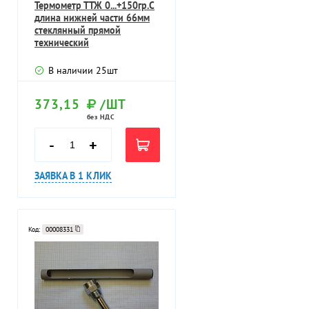
Термометр ТТЖ 0...+150гр.С
длина нижней части 66мм
стеклянный прямой
технический
В наличии
25
шт
373,15
/ШТ
без НДС
-
+
ЗАЯВКА В 1 КЛИК
Код:
00008331