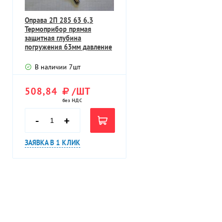
Оправа 2П 285 63 6,3
Термоприбор прямая
защитная глубина
погружения 63мм давление
Ру 6,3МПа
В наличии
7
шт
508,84
/ШТ
без НДС
-
+
ЗАЯВКА В 1 КЛИК