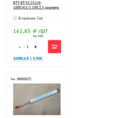
БТ3 БТ-32.211(0-
100С)G1/2.100.2.5 диаметр
Ф63мм
В наличии
7
шт
162,83
/ШТ
без НДС
-
+
ЗАЯВКА В 1 КЛИК
Код:
00003363