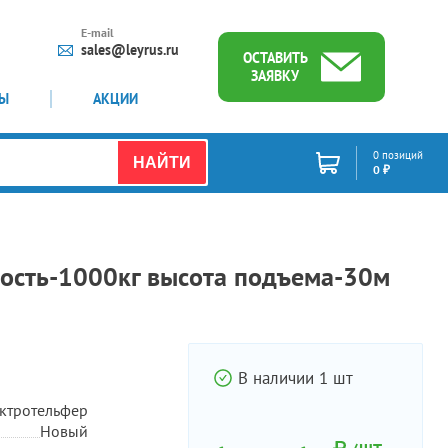
E-mail
sales@leyrus.ru
ОСТАВИТЬ
ЗАЯВКУ
ТЫ
АКЦИИ
0 позиций
НАЙТИ
0 ₽
ость-1000кг высота подъема-30м
В наличии 1 шт
ктротельфер
Новый