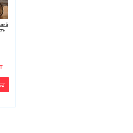
ский
сть
Т