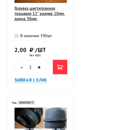
Головка шестигранная
торцевая 12" размер 10мм.
длина 38мм.
В наличии
390
шт
2,00
/ШТ
без НДС
-
+
ЗАЯВКА В 1 КЛИК
Код:
00005899