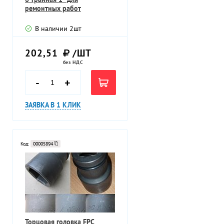
ремонтных работ
В наличии
2
шт
202,51
/ШТ
без НДС
-
+
ЗАЯВКА В 1 КЛИК
Код:
00005894
Торцовая головка FPC