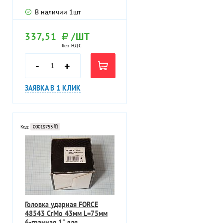
В наличии
1
шт
337,51
/ШТ
без НДС
-
+
ЗАЯВКА В 1 КЛИК
Код:
00019753
Головка ударная FORCE
48543 CrMo 43мм L=75мм
6-гранная 1" для