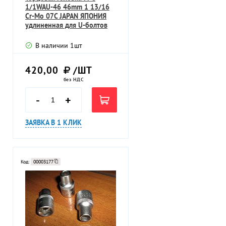
1/1WAU-46 46mm 1 13/16
Cr-Mo 07C JAPAN ЯПОНИЯ
удлиненная для U-болтов
В наличии
1
шт
420,00
/ШТ
без НДС
-
+
ЗАЯВКА В 1 КЛИК
Код:
00003177