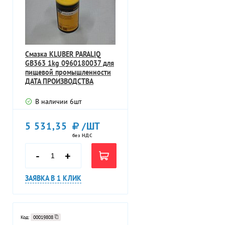
Смазка KLUBER PARALIQ
GB363 1kg 0960180037 для
пищевой промышленности
ДАТА ПРОИЗВОДСТВА
11.04.2018г
В наличии
6
шт
5 531,35
/ШТ
без НДС
-
+
ЗАЯВКА В 1 КЛИК
Код:
00019808