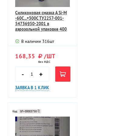
Силиконовая смазка А Si-M
-60С...+300С ТУ2257-001-
54736950-2001 в
аэрозольной упаковке 400
В наличии
316
шт
168,35
/ШТ
без НДС
-
+
ЗАЯВКА В 1 КЛИК
Код:
0Л-00003758