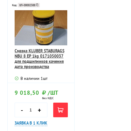
Код:
0Л-00002388
Смазка KLUBER STABURAGS
NBU 8 EP 1kg 0171050037
для подшипников качения
дата производства
20.11.2017
В наличии
1
шт
9 018,50
/ШТ
без НДС
-
+
ЗАЯВКА В 1 КЛИК