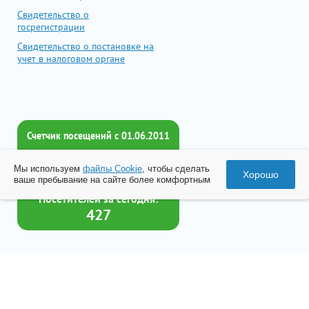
Свидетельство о
госрегистрации
Свидетельство о постановке на
учет в налоговом органе
Счетчик посещений c 01.06.2011
Всего посетителей:
Мы используем
файлы Cookie
, чтобы сделать
2016298
Хорошо
ваше пребывание на сайте более комфортным
Посетителей за сегодня:
427
Товар успешно добавлен в
корзину
© 2026 Все права принадлежат ООО «Бизнес-Центр Лейрус»
Перейти в корзину
Политика конфиденциальности