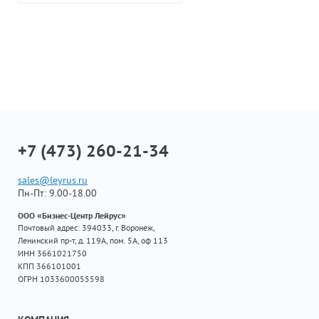
+7 (473) 260-21-34
sales@leyrus.ru
Пн-Пт: 9.00-18.00
ООО «Бизнес-Центр Лейрус»
Почтовый адрес: 394033, г. Воронеж,
Ленинский пр-т, д. 119А, пом. 5А, оф 113
ИНН 3661021750
КПП 366101001
ОГРН 1033600055598