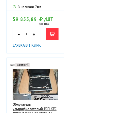
В наличии
7
шт
59 855,89
/ШТ
без НДС
-
+
ЗАЯВКА В 1 КЛИК
Код:
00004587
Облучатель
ультрафиолетовый ГСП КТС