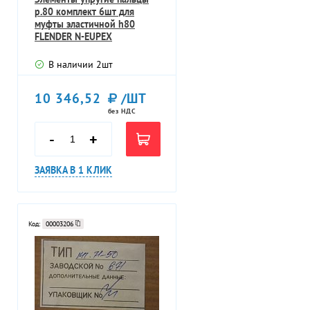
p.80 комплект 6шт для
муфты эластичной h80
FLENDER N-EUPEX
KUPPLUNGER 2LC010
В наличии
2
шт
10 346,52
/ШТ
без НДС
-
+
ЗАЯВКА В 1 КЛИК
Код:
00003206