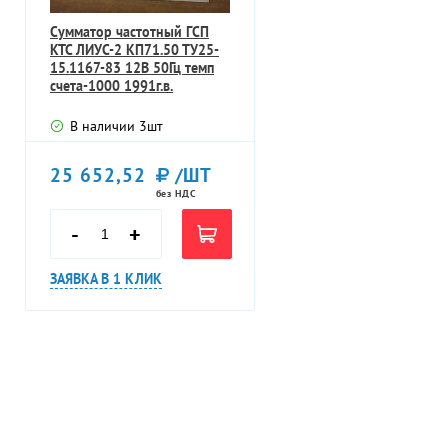
Сумматор частотный ГСП
КТС ЛИУС-2 КП71.50 ТУ25-
15.1167-83 12В 50Гц темп
счета-1000 1991г.в.
В наличии
3
шт
25 652,52
/ШТ
без НДС
-
+
ЗАЯВКА В 1 КЛИК