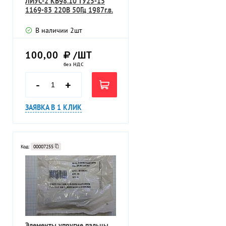
ЛИУС-2 КВ98.10 ТУ25-15
1169-83 220В 50Гц 1987г.в.
В наличии
2
шт
100,00
/ШТ
без НДС
-
+
ЗАЯВКА В 1 КЛИК
Код:
00007255
Элементы упругие пальцы