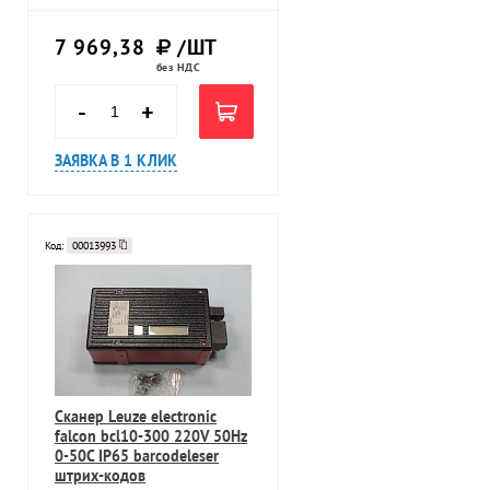
7 969,38
/ШТ
без НДС
-
+
ЗАЯВКА В 1 КЛИК
Код:
00013993
Сканер Leuze electronic
falcon bcl10-300 220V 50Hz
0-50C IP65 barcodeleser
штрих-кодов