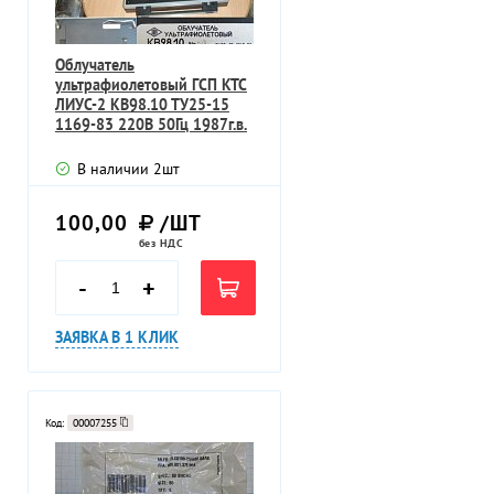
Облучатель
ультрафиолетовый ГСП КТС
ЛИУС-2 КВ98.10 ТУ25-15
1169-83 220В 50Гц 1987г.в.
В наличии
2
шт
100,00
/ШТ
без НДС
-
+
ЗАЯВКА В 1 КЛИК
Код:
00007255