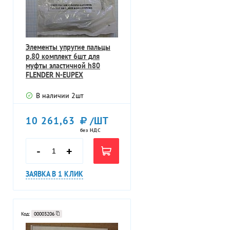
Элементы упругие пальцы
p.80 комплект 6шт для
муфты эластичной h80
FLENDER N-EUPEX
KUPPLUNGER 2LC010
В наличии
2
шт
10 261,63
/ШТ
без НДС
-
+
ЗАЯВКА В 1 КЛИК
Код:
00003206