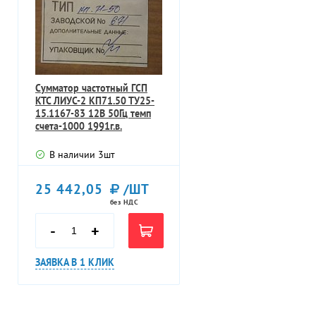
Сумматор частотный ГСП
КТС ЛИУС-2 КП71.50 ТУ25-
15.1167-83 12В 50Гц темп
счета-1000 1991г.в.
В наличии
3
шт
25 442,05
/ШТ
без НДС
-
+
ЗАЯВКА В 1 КЛИК