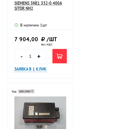
SIEMENS 3NE1 332-0 400A
SITOR NH2
В наличии
1
шт
7 904,00
/ШТ
без НДС
-
+
ЗАЯВКА В 1 КЛИК
Код:
00013993