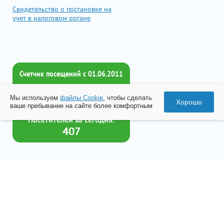
Свидетельство о постановке на
учет в налоговом органе
Счетчик посещений c 01.06.2011
Всего посетителей:
Мы используем
файлы Cookie
, чтобы сделать
2018275
Хорошо
ваше пребывание на сайте более комфортным
Посетителей за сегодня:
407
Товар успешно добавлен в
корзину
© 2026 Все права принадлежат ООО «Бизнес-Центр Лейрус»
Перейти в корзину
Политика конфиденциальности
Согласие на обработку данных