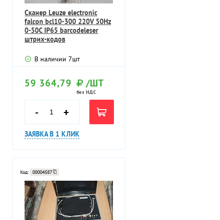
Сканер Leuze electronic
falcon bcl10-300 220V 50Hz
0-50C IP65 barcodeleser
штрих-кодов
В наличии
7
шт
59 364,79
/ШТ
без НДС
-
+
ЗАЯВКА В 1 КЛИК
Код:
00004587