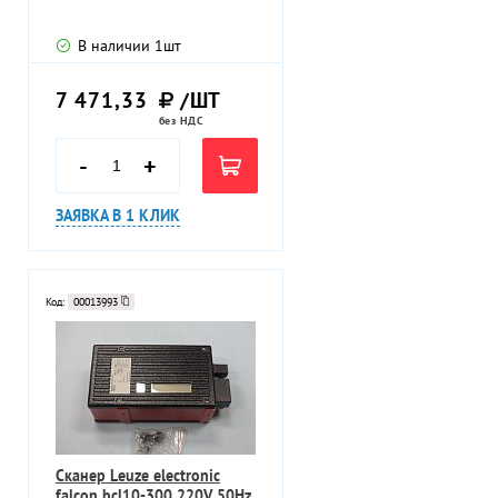
В наличии
1
шт
7 471,33
/ШТ
без НДС
-
+
ЗАЯВКА В 1 КЛИК
Код:
00013993
Сканер Leuze electronic
falcon bcl10-300 220V 50Hz