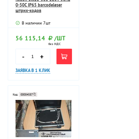
0-50C IP65 barcodeleser
штрих-кодов
В наличии
7
шт
56 115,14
/ШТ
без НДС
-
+
ЗАЯВКА В 1 КЛИК
Код:
00004587