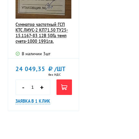
Сумматор частотный ГСП
КТС ЛИУС-2 КП71.50 ТУ25-
15.1167-83 12В 50Гц темп
счета-1000 1991г.в.
В наличии
3
шт
24 049,35
/ШТ
без НДС
-
+
ЗАЯВКА В 1 КЛИК