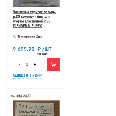
Элементы упругие пальцы
p.80 комплект 6шт для
муфты эластичной h80
FLENDER N-EUPEX
KUPPLUNGER 2LC010
В наличии
2
шт
9 699,90
/ШТ
без НДС
-
+
ЗАЯВКА В 1 КЛИК
Код:
00003206