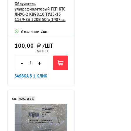
Облучатель
ультрафиолетовый ГСП КТС
ЛИУС-2 КВ98.10 ТУ25-15
1169-83 220В 50Гц 1987г.в.
В наличии
2
шт
100,00
/ШТ
без НДС
-
+
ЗАЯВКА В 1 КЛИК
Код:
00007255