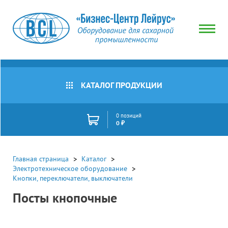
Тип
товара
Все
товары
КАТАЛОГ ПРОДУКЦИИ
Корпус
Производитель
поста
Все
Пост
0 позиций
товары
0 ₽
кнопочный
IEK
Наличие
Сбросить
Сбросить
Все
Главная страница
Каталог
товары
Электротехническое оборудование
В
Кнопки, переключатели, выключатели
Цена
наличии
(руб)
Посты кнопочные
Под
заказ