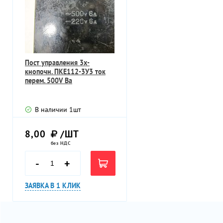
Пост управления 3х-
кнопочн. ПКЕ112-3У3 ток
перем. 500V Ва
В наличии
1
шт
8,00
/ШТ
без НДС
-
+
ЗАЯВКА В 1 КЛИК