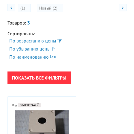
Акции
(1)
Новый (2)
Гор
Во
Товаров:
3
Время р
Пн-Пт:
Сортировать:
ПРИМЕНИТЬ
По возрастанию цены
Телефон
По убыванию цены
+7 (473
СБРОСИТЬ
По наименованию
E-mail
sales
ПОКАЗАТЬ ВСЕ ФИЛЬТРЫ
Код:
0Л-00002442