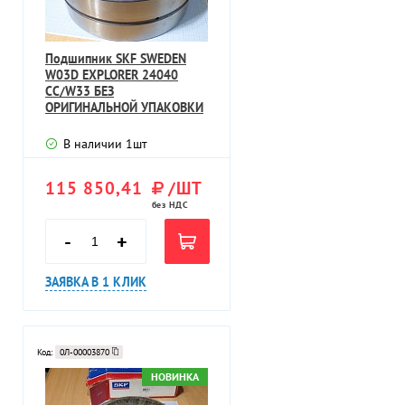
Подшипник SKF SWEDEN
W03D EXPLORER 24040
CC/W33 БЕЗ
ОРИГИНАЛЬНОЙ УПАКОВКИ
В наличии
1
шт
115 850,41
/ШТ
без НДС
-
+
ЗАЯВКА В 1 КЛИК
Код:
0Л-00003870
НОВИНКА