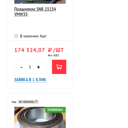
Подшипник SNR 23234
VMW33
В наличии
4
шт
174 324,07
/ШТ
без НДС
-
+
ЗАЯВКА В 1 КЛИК
Код:
0Л-00003881
НОВИНКА