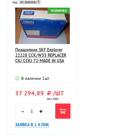
Код:
0Л-00003882
НОВИНКА
Подшипник SKF Explorer
22228 CCK/W33 REPLACER
CKJ CCKJ 72-MADE IN USA
В наличии
1
шт
37 294,89
/ШТ
без НДС
-
+
ЗАЯВКА В 1 КЛИК