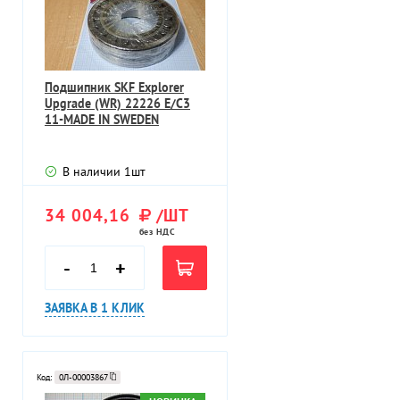
Подшипник SKF Explorer
Upgrade (WR) 22226 E/C3
11-MADE IN SWEDEN
В наличии
1
шт
34 004,16
/ШТ
без НДС
-
+
ЗАЯВКА В 1 КЛИК
Код:
0Л-00003867