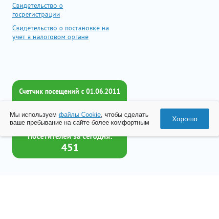
Свидетельство о
госрегистрации
Свидетельство о постановке на
учет в налоговом органе
Счетчик посещений c 01.06.2011
Всего посетителей:
Мы используем
файлы Cookie
, чтобы сделать
2017377
Хорошо
ваше пребывание на сайте более комфортным
Посетителей за сегодня:
451
Товар успешно добавлен в
корзину
© 2026 Все права принадлежат ООО «Бизнес-Центр Лейрус»
Перейти в корзину
Политика конфиденциальности
Согласие на обработку данных