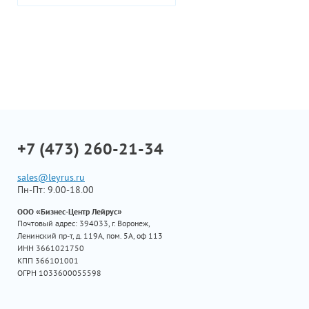
+7 (473) 260-21-34
sales@leyrus.ru
Пн-Пт: 9.00-18.00
ООО «Бизнес-Центр Лейрус»
Почтовый адрес: 394033, г. Воронеж,
Ленинский пр-т, д. 119А, пом. 5А, оф 113
ИНН 3661021750
КПП 366101001
ОГРН 1033600055598