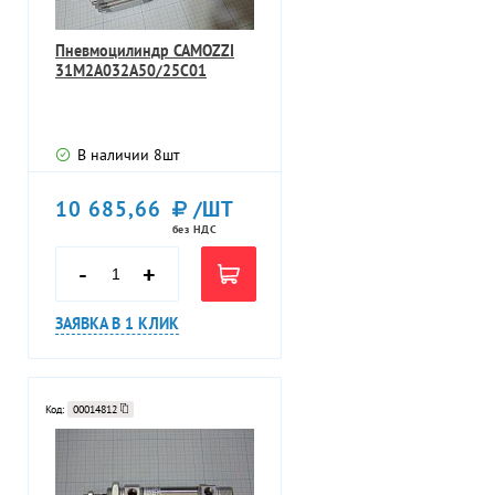
Пневмоцилиндр CAMOZZI
31M2A032A50/25С01
В наличии
8
шт
10 685,66
/ШТ
без НДС
-
+
ЗАЯВКА В 1 КЛИК
Код:
00014812