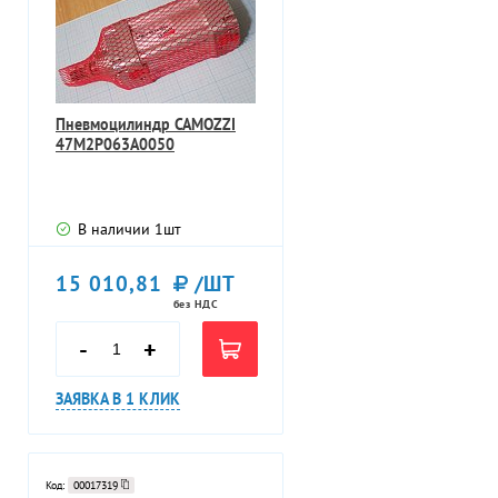
Пневмоцилиндр CAMOZZI
47M2P063A0050
В наличии
1
шт
15 010,81
/ШТ
без НДС
-
+
ЗАЯВКА В 1 КЛИК
Код:
00017319