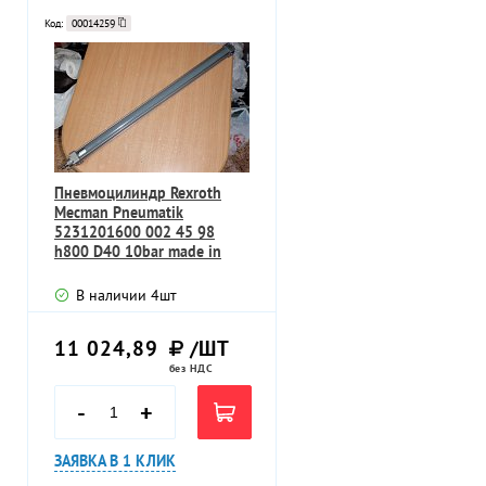
Код:
00014259
Пневмоцилиндр Rexroth
Mecman Pneumatik
5231201600 002 45 98
h800 D40 10bar made in
Germany
В наличии
4
шт
11 024,89
/ШТ
без НДС
-
+
ЗАЯВКА В 1 КЛИК