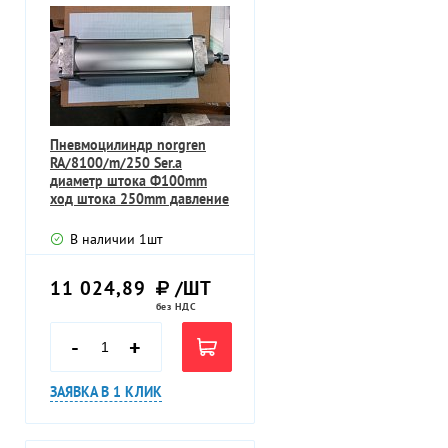
Пневмоцилиндр norgren
RA/8100/m/250 Ser.a
диаметр штока Ф100mm
ход штока 250mm давление
1-16bar
В наличии
1
шт
11 024,89
/ШТ
без НДС
-
+
ЗАЯВКА В 1 КЛИК