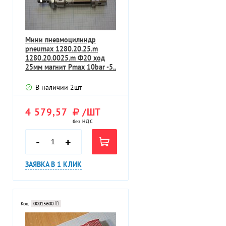
Мини пневмоцилиндр
pneumax 1280.20.25.m
1280.20.0025.m Ф20 ход
25мм магнит Pmax 10bar -5..
В наличии
2
шт
4 579,57
/ШТ
без НДС
-
+
ЗАЯВКА В 1 КЛИК
Код:
00015600