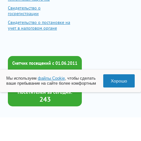
Свидетельство о
госрегистрации
Свидетельство о постановке на
учет в налоговом органе
Счетчик посещений c 01.06.2011
Всего посетителей:
Мы используем
файлы Cookie
, чтобы сделать
2018111
Хорошо
ваше пребывание на сайте более комфортным
Посетителей за сегодня:
243
Товар успешно добавлен в
корзину
© 2026 Все права принадлежат ООО «Бизнес-Центр Лейрус»
Перейти в корзину
Политика конфиденциальности